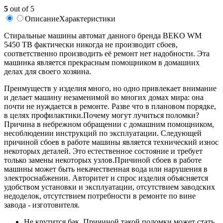
5
out of 5
Описание
Характеристики
Стиральные машины автомат данного бренда BEKO WM
5450 TB фактически никогда не производит сбоев,
соответственно производить её ремонт нет надобности. Эта
машинка является прекрасным помощником в домашних
делах для своего хозяина.
Преимуществ у изделия много, но одно привлекает внимание
и делает машину незаменимой во многих домах мира: она
почти не нуждается в ремонте. Разве что в плановом порядке,
в целях профилактики.Почему могут лучиться поломки?
Причина в небрежном обращении с домашним помощником,
несоблюдении инструкций по эксплуатации. Следующей
причиной сбоев в работе машины является технический износ
некоторых деталей. Это естественное состояние и требует
только замены некоторых узлов.Причиной сбоев в работе
машины может быть некачественная вода или нарушения в
электроснабжении. Авторитет и спрос изделия объясняется
удобством установки и эксплуатации, отсутствием заводских
недоделок, отсутствием потребности в ремонте по вине
завода - изготовителя.
Не крутится бак. Причиной такой поломки может стать