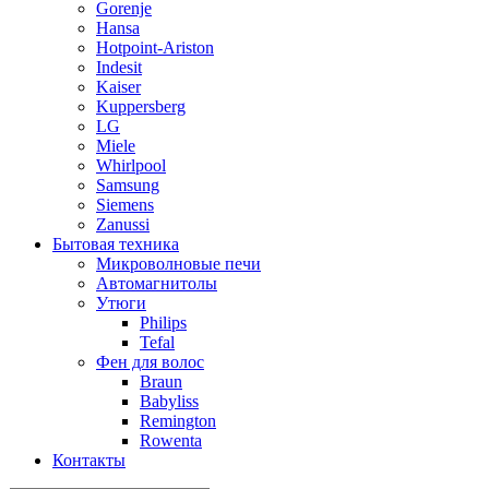
Gorenje
Hansa
Hotpoint-Ariston
Indesit
Kaiser
Kuppersberg
LG
Miele
Whirlpool
Samsung
Siemens
Zanussi
Бытовая техника
Микроволновые печи
Автомагнитолы
Утюги
Philips
Tefal
Фен для волос
Braun
Babyliss
Remington
Rowenta
Контакты