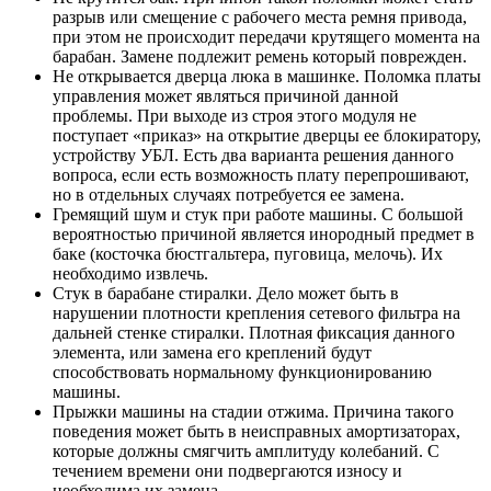
разрыв или смещение с рабочего места ремня привода,
при этом не происходит передачи крутящего момента на
барабан. Замене подлежит ремень который поврежден.
Не открывается дверца люка в машинке. Поломка платы
управления может являться причиной данной
проблемы. При выходе из строя этого модуля не
поступает «приказ» на открытие дверцы ее блокиратору,
устройству УБЛ. Есть два варианта решения данного
вопроса, если есть возможность плату перепрошивают,
но в отдельных случаях потребуется ее замена.
Гремящий шум и стук при работе машины. С большой
вероятностью причиной является инородный предмет в
баке (косточка бюстгальтера, пуговица, мелочь). Их
необходимо извлечь.
Стук в барабане стиралки. Дело может быть в
нарушении плотности крепления сетевого фильтра на
дальней стенке стиралки. Плотная фиксация данного
элемента, или замена его креплений будут
способствовать нормальному функционированию
машины.
Прыжки машины на стадии отжима. Причина такого
поведения может быть в неисправных амортизаторах,
которые должны смягчить амплитуду колебаний. С
течением времени они подвергаются износу и
необходима их замена.