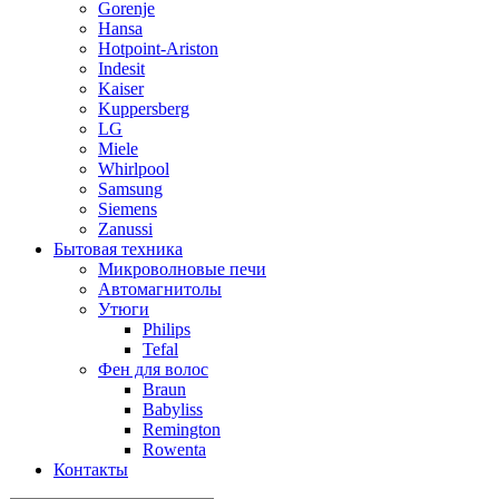
Gorenje
Hansa
Hotpoint-Ariston
Indesit
Kaiser
Kuppersberg
LG
Miele
Whirlpool
Samsung
Siemens
Zanussi
Бытовая техника
Микроволновые печи
Автомагнитолы
Утюги
Philips
Tefal
Фен для волос
Braun
Babyliss
Remington
Rowenta
Контакты