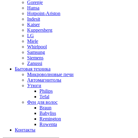
Gorenje
Hansa
Hotpoint-Ariston
Indesit
Kaiser
Kuppersberg
LG
Miele
Whirlpool
Samsung
Siemens
Zanussi
Бытовая техника
Микроволновые печи
Автомагнитолы
Утюги
Philips
Tefal
Фен для волос
Braun
Babyliss
Remington
Rowenta
Контакты