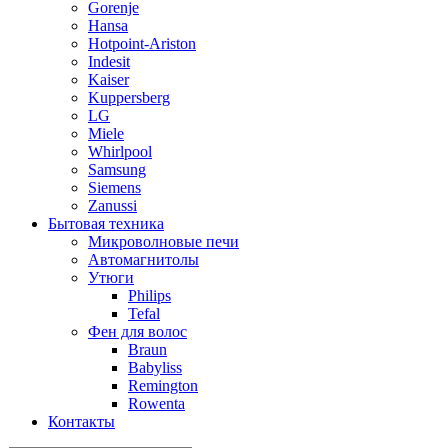
Gorenje
Hansa
Hotpoint-Ariston
Indesit
Kaiser
Kuppersberg
LG
Miele
Whirlpool
Samsung
Siemens
Zanussi
Бытовая техника
Микроволновые печи
Автомагнитолы
Утюги
Philips
Tefal
Фен для волос
Braun
Babyliss
Remington
Rowenta
Контакты