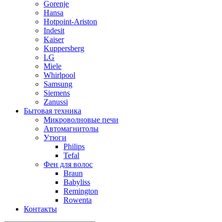
Gorenje
Hansa
Hotpoint-Ariston
Indesit
Kaiser
Kuppersberg
LG
Miele
Whirlpool
Samsung
Siemens
Zanussi
Бытовая техника
Микроволновые печи
Автомагнитолы
Утюги
Philips
Tefal
Фен для волос
Braun
Babyliss
Remington
Rowenta
Контакты