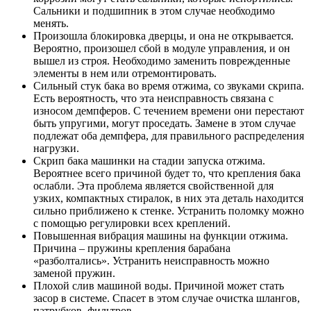
Сальники и подшипник в этом случае необходимо
менять.
Произошла блокировка дверцы, и она не открывается.
Вероятно, произошел сбой в модуле управления, и он
вышел из строя. Необходимо заменить поврежденные
элементы в нем или отремонтировать.
Сильный стук бака во время отжима, со звуками скрипа.
Есть вероятность, что эта неисправность связана с
износом демпферов. С течением времени они перестают
быть упругими, могут проседать. Замене в этом случае
подлежат оба демпфера, для правильного распределения
нагрузки.
Скрип бака машинки на стадии запуска отжима.
Вероятнее всего причиной будет то, что крепления бака
ослабли. Эта проблема является свойственной для
узких, компактных стиралок, в них эта деталь находится
сильно приближено к стенке. Устранить поломку можно
с помощью регулировки всех креплений.
Повышенная вибрация машины на функции отжима.
Причина – пружины крепления барабана
«разболтались». Устранить неисправность можно
заменой пружин.
Плохой слив машиной воды. Причиной может стать
засор в системе. Спасет в этом случае очистка шлангов,
патрубков, фильтров.