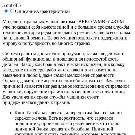
5
out of 5
Описание
Характеристики
Модели стиральных машин автомат BEKO WMB 61431 M
уже показали себя качественной и с большим сроком службы
техникой, которая редко попадает в ремонт, чаще всего только
на плановый ремонт. Её репутация позволяет поддерживать
мировую популярность во многих странах.
Система работы достаточно продумана, также людей ждёт
обширный функционал и повышенная износостойкость
деталей. Заводской брак практически исключён, поскольку
заводские инженеры работают слаженно и грамотно на
выявлении любой, даже самой мелкой неисправности.
Однако, даже такие агрегаты способны ломаться. Зачастую
причиной является неправильное использование стиральной
машинки, нарушение правил пользования и эксплуатации.
Для увеличения срока службы машинки стоит
придерживаться данных правил.
Клин барабана агрегата, а перед этим было слышно
скрежет железа. Есть вероятность, что заржавел
подшипник, произошло его разрушение, что стало
причиной блока вращения барабана. Причиной
коррозии могут стать сальники, которые испортились.