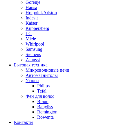
Gorenje
Hansa
Hotpoint-Ariston
Indesit
Kaiser
Kuppersberg
LG
Miele
Whirlpool
Samsung
Siemens
Zanussi
Бытовая техника
Микроволновые печи
Автомагнитолы
Утюги
Philips
Tefal
Фен для волос
Braun
Babyliss
Remington
Rowenta
Контакты