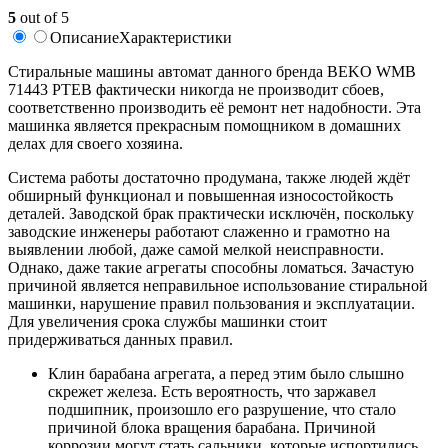
5
out of 5
Описание
Характеристики
Стиральные машины автомат данного бренда BEKO WMB
71443 PTEB фактически никогда не производит сбоев,
соответственно производить её ремонт нет надобности. Эта
машинка является прекрасным помощником в домашних
делах для своего хозяина.
Система работы достаточно продумана, также людей ждёт
обширный функционал и повышенная износостойкость
деталей. Заводской брак практически исключён, поскольку
заводские инженеры работают слаженно и грамотно на
выявлении любой, даже самой мелкой неисправности.
Однако, даже такие агрегаты способны ломаться. Зачастую
причиной является неправильное использование стиральной
машинки, нарушение правил пользования и эксплуатации.
Для увеличения срока службы машинки стоит
придерживаться данных правил.
Клин барабана агрегата, а перед этим было слышно
скрежет железа. Есть вероятность, что заржавел
подшипник, произошло его разрушение, что стало
причиной блока вращения барабана. Причиной
коррозии могут стать сальники, которые испортились.