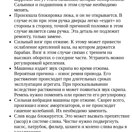
Сальники и подшипник в этом случае необходимо
менять.
Произошла блокировка люка, и он не открывается. В
случае если при этом ручка дверцы легко «ездит» из
стороны в сторону, точной причиной поломки в этом
случае является сама ручка. Эта деталь не подлежит
ремонту, только замене.
Сильный визг при отжиме. К этому может привести
ослабление креплений вала, на котором держится
барабан. Визг в этом случае связан с трением на
высоких оборотах о соседние части. Устранить можно
регулировкой крепления.
Машинка издает звук скрипа во время отжима.
Вероятная причина – износ ремня привода. Его
растяжение происходит при длительных сроках
эксплуатации агрегата. При проскальзывании
вследствие растяжения и может появиться звук скрипа.
Ремень нужно поменять или провести его регулировку.
Сильная вибрация машины при отжиме. Скорее всего,
произошел износ амортизаторов, и не происходит
гашение колебаний. Их необходимо заменить.
Слив воды блокируется. Это может вызвать препятствие
(засор) в системе слива. Чистке нужно подвергнуть
насос, патрубок, фильтр, шланги и колено слива воды в
канализацию.