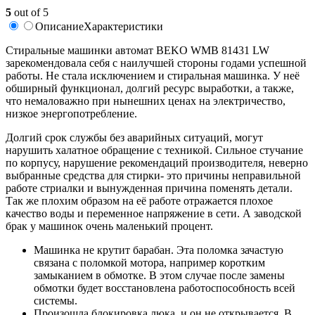
5
out of 5
Описание
Характеристики
Стиральные машинки автомат BEKO WMB 81431 LW
зарекомендовала себя с наилучшей стороны годами успешной
работы. Не стала исключением и стиральная машинка. У неё
обширный функционал, долгий ресурс выработки, а также,
что немаловажно при нынешних ценах на электричество,
низкое энергопотребление.
Долгий срок службы без аварийных ситуаций, могут
нарушить халатное обращение с техникой. Сильное стучание
по корпусу, нарушение рекомендаций производителя, неверно
выбранные средства для стирки- это причины неправильной
работе стриалки и вынужденная причина поменять детали.
Так же плохим образом на её работе отражается плохое
качество воды и переменное напряжение в сети. А заводской
брак у машинок очень маленький процент.
Машинка не крутит барабан. Эта поломка зачастую
связана с поломкой мотора, например коротким
замыканием в обмотке. В этом случае после замены
обмотки будет восстановлена работоспособность всей
системы.
Произошла блокировка люка, и он не открывается. В