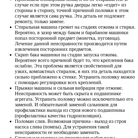
случае если при этом ручка дверцы легко «ездит» из
стороны в сторону, точной причиной поломки в этом
случае является сама ручка. Эта деталь не подлежит
ремонту, только замене.
Стиральная машина гремит на стадиях отжима и стирки.
Вероятно, в зазор между баком и барабаном машинки
попал посторонний предмет (монетка, пуговица).
Лечение данной неисправности производится путем
извлечения посторонних предметов.
Скрип бака машинки на стадии запуска отжима.
Вероятнее всего причиной будет то, что крепления бака
ослабли. Эта проблема является свойственной для
узких, компактных стиралок, в них эта деталь находится
сильно приближено к стенке. Устранить поломку можно
с помощью регулировки всех креплений.
Прыжки машины и сильная вибрация при отжиме.
Неисправность может быть скрыта в подшипнике
агрегата. Устранить поломку можно исключительно его
заменой. И обязательной заменой сальников для
профилактики выхода из строя нового подшипника
(профилактика качества гидроизоляции).
Поломан слив. Возможная причина - выход из строя
насоса слива (помпы). Для устранения такой
неисправности ее необходимо заменить.
Стиральная машина не производит набор воды.