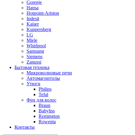
Gorenje
Hansa
Hotpoint-Ariston
Indesit
Kaiser
Kuppersberg
LG
Miele
Whirlpool
Samsung
Siemens
Zanussi
Бытовая техника
Микроволновые печи
Автомагнитолы
Утюги
Philips
Tefal
Фен для волос
Braun
Babyliss
Remington
Rowenta
Контакты