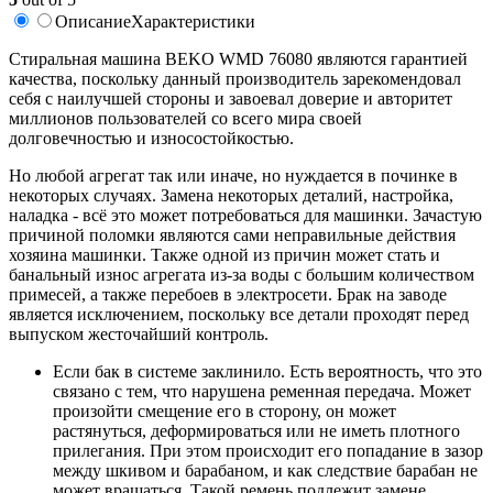
Описание
Характеристики
Cтиральная машина BEKO WMD 76080 являются гарантией
качества, поскольку данный производитель зарекомендовал
себя с наилучшей стороны и завоевал доверие и авторитет
миллионов пользователей со всего мира своей
долговечностью и износостойкостью.
Но любой агрегат так или иначе, но нуждается в починке в
некоторых случаях. Замена некоторых деталий, настройка,
наладка - всё это может потребоваться для машинки. Зачастую
причиной поломки являются сами неправильные действия
хозяина машинки. Также одной из причин может стать и
банальный износ агрегата из-за воды с большим количеством
примесей, а также перебоев в электросети. Брак на заводе
является исключением, поскольку все детали проходят перед
выпуском жесточайший контроль.
Если бак в системе заклинило. Есть вероятность, что это
связано с тем, что нарушена ременная передача. Может
произойти смещение его в сторону, он может
растянуться, деформироваться или не иметь плотного
прилегания. При этом происходит его попадание в зазор
между шкивом и барабаном, и как следствие барабан не
может вращаться. Такой ремень подлежит замене.