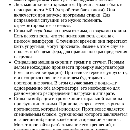
Люк машинки не открывается. Причина может быть в
неисправности УБЛ (устройство блока люка). Она
включается при запуске программы стирки. Для
исправления ситуации его нужно поменять,
отремонтировать его нельзя.
Сильный стук бака во время отжима, со звуками скрипа.
Есть вероятность, что эта неисправность связана с
износом демпферов. С течением времени они перестают
быть упругими, могут проседать. Замене в этом случае
подлежат оба демпфера, для правильного распределения
нагрузки.
Стиральная машина скрипит, гремит и стучит. Первым
делом необходимо произвести проверку амортизаторов
(смягчителей вибрации). При износе теряется упругость,
и их соприкосновение с днищем будет давать
посторонние звуки. В этом случае замене подлежат
одновременно оба амортизатора, это необходимо для
равномерного распределения нагрузки в аппарате.
Сильная вибрация и громыхание стиральной машины
при функции отжима. Причина, скорее всего, скрыта в
противовесе, который износился. Противовес является
специальным блоком, функционал которого заключается
в гашении вибраций колебаний стиральной машины.
Может произойти разбалтывание его креплений, в
некоторых случаях процесс деформации может