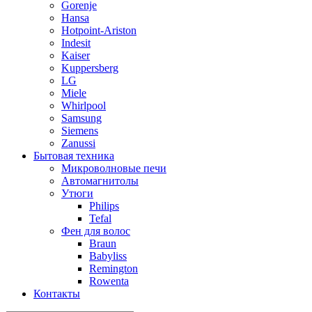
Gorenje
Hansa
Hotpoint-Ariston
Indesit
Kaiser
Kuppersberg
LG
Miele
Whirlpool
Samsung
Siemens
Zanussi
Бытовая техника
Микроволновые печи
Автомагнитолы
Утюги
Philips
Tefal
Фен для волос
Braun
Babyliss
Remington
Rowenta
Контакты