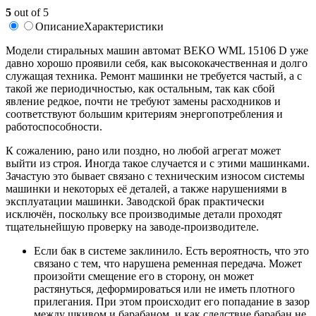
5
out of 5
Описание
Характеристики
Модели стиральных машин автомат BEKO WML 15106 D уже
давно хорошо проявили себя, как высококачественная и долго
служащая техника. Ремонт машинки не требуется частый, а с
такой же периодичностью, как остальным, так как сбой
явление редкое, почти не требуют замены расходников и
соответствуют большим критериям энергопотребления и
работоспособности.
К сожалению, рано или поздно, но любой агрегат может
выйти из строя. Иногда такое случается и с этими машинками.
Зачастую это бывает связано с техническим износом системы
машинки и некоторых её деталей, а также нарушениями в
эксплуатации машинки. Заводской брак практически
исключён, поскольку все производимые детали проходят
тщательнейшую проверку на заводе-производителе.
Если бак в системе заклинило. Есть вероятность, что это
связано с тем, что нарушена ременная передача. Может
произойти смещение его в сторону, он может
растянуться, деформироваться или не иметь плотного
прилегания. При этом происходит его попадание в зазор
между шкивом и барабаном, и как следствие барабан не