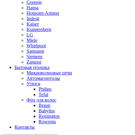
Gorenje
Hansa
Hotpoint-Ariston
Indesit
Kaiser
Kuppersberg
LG
Miele
Whirlpool
Samsung
Siemens
Zanussi
Бытовая техника
Микроволновые печи
Автомагнитолы
Утюги
Philips
Tefal
Фен для волос
Braun
Babyliss
Remington
Rowenta
Контакты