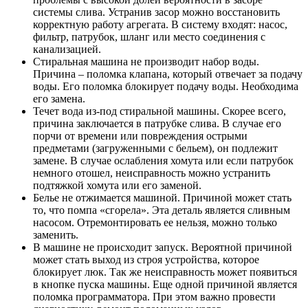
системы слива. Устранив засор можно восстановить
корректную работу агрегата. В систему входят: насос,
фильтр, патрубок, шланг или место соединения с
канализацией.
Стиральная машина не производит набор воды.
Причина – поломка клапана, который отвечает за подачу
воды. Его поломка блокирует подачу воды. Необходима
его замена.
Течет вода из-под стиральной машины. Скорее всего,
причина заключается в патрубке слива. В случае его
порчи от времени или повреждения острыми
предметами (загруженными с бельем), он подлежит
замене. В случае ослабления хомута или если патрубок
немного отошел, неисправность можно устранить
подтяжкой хомута или его заменой.
Белье не отжимается машиной. Причиной может стать
то, что помпа «сгорела». Эта деталь является сливным
насосом. Отремонтировать ее нельзя, можно только
заменить.
В машине не происходит запуск. Вероятной причиной
может стать выход из строя устройства, которое
блокирует люк. Так же неисправность может появиться
в кнопке пуска машины. Еще одной причиной является
поломка программатора. При этом важно провести