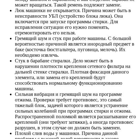
может вращаться. Такой ремень подлежит замене.
Люк машинки не открывается. Причина может быть в
неисправности УБЛ (устройство блока люка). Она
включается при запуске программы стирки. Для
исправления ситуации его нужно поменять,
отремонтировать его нельзя.
Гремящий шум и стук при работе машины. С большой
вероятностью причиной является инородный предмет в
баке (косточка бюстгальтера, пуговица, мелочь). Их
необходимо извлечь.
Стук в барабане стиралки. Дело может быть в
нарушении плотности крепления сетевого фильтра на
дальней стенке стиралки. Плотная фиксация данного
элемента, или замена его креплений будут
способствовать нормальному функционированию
машины.
Сильная вибрация и гремящий шум на программе
отжима. Проверки требует противовес, это самый
тяжелый блок, задачей которого является устранение
сильных колебаний при программах стирки и отжима.
Распространенной поломкой является расшатывание его
креплений (они требуют затяжки), а иногда противовес
разрушен, в этом случае он должен быть заменен.
Плохой слив воды у машинки. Причина данной
проблемы с высокой долей вероятности в засоре