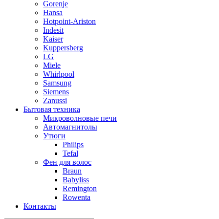
Gorenje
Hansa
Hotpoint-Ariston
Indesit
Kaiser
Kuppersberg
LG
Miele
Whirlpool
Samsung
Siemens
Zanussi
Бытовая техника
Микроволновые печи
Автомагнитолы
Утюги
Philips
Tefal
Фен для волос
Braun
Babyliss
Remington
Rowenta
Контакты