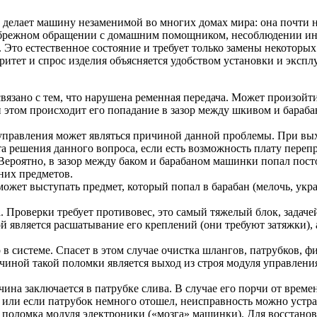
делает машину незаменимой во многих домах мира: она почти не 
ебрежном обращении с домашним помощником, несоблюдении ин
. Это естественное состояние и требует только замены некотор
итет и спрос изделия объясняется удобством установки и экспл
 связано с тем, что нарушена ременная передача. Может произойт
этом происходит его попадание в зазор между шкивом и барабан
правления может являться причиной данной проблемы. При выхо
та решения данного вопроса, если есть возможность плату перепр
Вероятно, в зазор между баком и барабаном машинки попал пост
них предметов.
жет выступать предмет, который попал в барабан (мелочь, украш
Проверки требует противовес, это самый тяжелый блок, задачей
 является расшатывание его креплений (они требуют затяжки), а
 системе. Спасет в этом случае очистка шлангов, патрубков, фи
чиной такой поломки является выход из строя модуля управлен
ичина заключается в патрубке слива. В случае его порчи от вре
а или если патрубок немного отошел, неисправность можно устр
поломка модуля электроники («мозга» машинки). Для восстановл