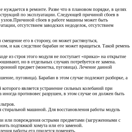
нуждается в ремонте. Разве что в плановом порядке, в целях
струкций по эксплуатации. Следующей причиной сбоев в
ых узлов.Причиной сбоев в работе машины может быть
уатации, отсутствием заводских недоделок, отсутствием
и смещение его в сторону, он может растянуться,
ом, и как следствие барабан не может вращаться. Такой ремень
де из строя этого модуля не поступает «приказ» на открытие
ошивают, но в отдельных случаях потребуется ее замена.
оронний предмет (монетка, пуговица). Лечение данной
ение, пуговица). Барабан в этом случае подлежит разборке, а
 которого является устранение сильных колебаний при
 иногда противовес разрушен, в этом случае он должен быть
льтров.
ия стиральной машиной. Для восстановления работы модуль
мени или повреждения острыми предметами (загруженными с
анить подтяжкой хомута или его заменой.
ения работы его придется поменять.