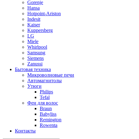
Gorenje
Hansa
Hotpoint-Ariston
Indesit
Kaiser
Kuppersberg
LG
Miele
Whirlpool
Samsung
Siemens
Zanussi
Бытовая техника
Микроволновые печи
Автомагнитолы
Утюги
Philips
Tefal
Фен для волос
Braun
Babyliss
Remington
Rowenta
Контакты