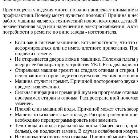
Преимуществ у изделия много, но одно привлекает внимание и 
профилактики.Почему могут лучиться поломки? Причина в н
работе машины является технический износ некоторых деталей
некачественная вода или нарушения в электроснабжении. Автор
потребности в ремонте по вине завода - изготовителя.
Если бак в системе заклинило. Есть вероятность, что это
деформироваться или не иметь плотного прилегания. При 
подлежит замене.
Не открывается дверца люка в машинке. Поломка платы у
дверцы ее блокиратору, устройству УБЛ. Есть два вариан
Стиральная машина гремит на стадиях отжима и стирки. 
неисправности производится путем извлечения посторон
Машина стучит и гремит. Причиной постороннего звука мо
предмет извлечению.
Сильная вибрация и гремящий шум на программе отжима. 
программах стирки и отжима. Распространенной поломкой
заменен.
Плохой слив машиной воды. Причиной может стать засор в
Машина отказывается качать воду. Распространенной при
необходимо перепрограммировать или заменить.
Течет вода из-под стиральной машины. Скорее всего, пр
бельем), он подлежит замене. В случае ослабления хомут
Не включается программа отжима. Причиной может быть 