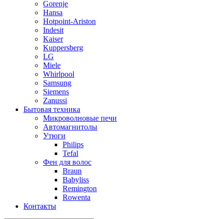
Gorenje
Hansa
Hotpoint-Ariston
Indesit
Kaiser
Kuppersberg
LG
Miele
Whirlpool
Samsung
Siemens
Zanussi
Бытовая техника
Микроволновые печи
Автомагнитолы
Утюги
Philips
Tefal
Фен для волос
Braun
Babyliss
Remington
Rowenta
Контакты