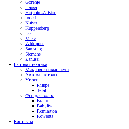
Gorenje
Hansa
Hotpoint-Ariston
Indesit
Kaiser
Kuppersberg
LG
Miele
Whirlpool
Samsung
Siemens
Zanussi
Бытовая техника
Микроволновые печи
Автомагнитолы
Утюги
Philips
Tefal
Фен для волос
Braun
Babyliss
Remington
Rowenta
Контакты