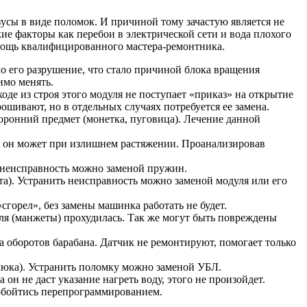
усы в виде поломок. И причиной тому зачастую является не
кие факторы как перебои в электрической сети и вода плохого
омощь квалифицированного мастера-ремонтника.
ло его разрушение, что стало причиной блока вращения
имо менять.
де из строя этого модуля не поступает «приказ» на открытие
ошивают, но в отдельных случаях потребуется ее замена.
оронний предмет (монетка, пуговица). Лечение данной
 он может при излишнем растяжении. Проанализировав
 неисправность можно заменой пружин.
та). Устранить неисправность можно заменой модуля или его
сгорел», без замены машинка работать не будет.
еля (манжеты) прохудилась. Так же могут быть повреждены
а оборотов барабана. Датчик не ремонтируют, помогает только
люка). Устранить поломку можно заменой УБЛ.
он не даст указание нагреть воду, этого не произойдет.
 обойтись перепрограммированием.