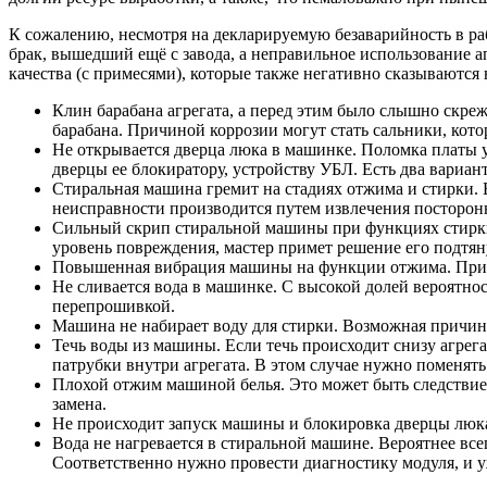
К сожалению, несмотря на декларируемую безаварийность в раб
брак, вышедший ещё с завода, а неправильное использование ап
качества (с примесями), которые также негативно сказываютс
Клин барабана агрегата, а перед этим было слышно скреж
барабана. Причиной коррозии могут стать сальники, кот
Не открывается дверца люка в машинке. Поломка платы у
дверцы ее блокиратору, устройству УБЛ. Есть два вариан
Стиральная машина гремит на стадиях отжима и стирки. 
неисправности производится путем извлечения посторон
Сильный скрип стиральной машины при функциях стирки
уровень повреждения, мастер примет решение его подтян
Повышенная вибрация машины на функции отжима. Причи
Не сливается вода в машинке. С высокой долей вероятно
перепрошивкой.
Машина не набирает воду для стирки. Возможная причина 
Течь воды из машины. Если течь происходит снизу агрег
патрубки внутри агрегата. В этом случае нужно поменять
Плохой отжим машиной белья. Это может быть следствием 
замена.
Не происходит запуск машины и блокировка дверцы люка
Вода не нагревается в стиральной машине. Вероятнее всег
Соответственно нужно провести диагностику модуля, и у