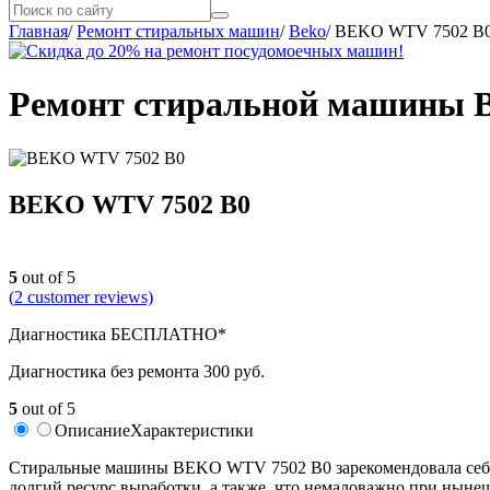
Главная
/
Ремонт стиральных машин
/
Beko
/
BEKO WTV 7502 B
Ремонт стиральной машины 
BEKO WTV 7502 B0
5
out of 5
(
2
customer reviews)
Диагностика БЕСПЛАТНО*
Диагностика без ремонта 300 руб.
5
out of 5
Описание
Характеристики
Стиральные машины BEKO WTV 7502 B0 зарекомендовала себя 
долгий ресурс выработки, а также, что немаловажно при нынеш