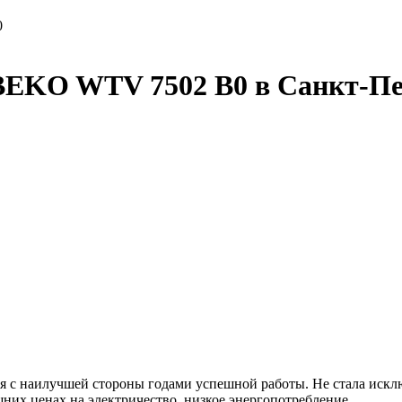
0
BEKO WTV 7502 B0 в Санкт-Пе
с наилучшей стороны годами успешной работы. Не стала искл
них ценах на электричество, низкое энергопотребление.