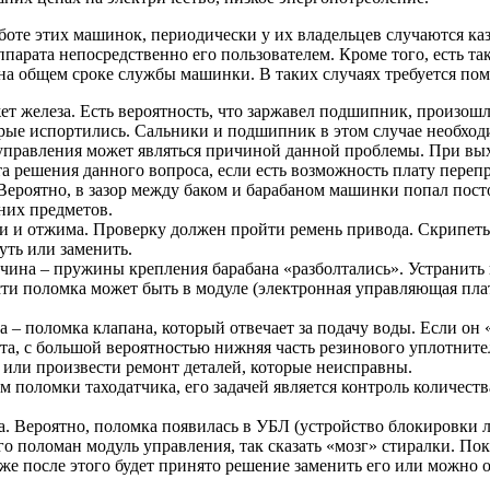
оте этих машинок, периодически у их владельцев случаются каз
парата непосредственно его пользователем. Кроме того, есть та
я на общем сроке службы машинки. В таких случаях требуется п
ет железа. Есть вероятность, что заржавел подшипник, произош
орые испортились. Сальники и подшипник в этом случае необход
правления может являться причиной данной проблемы. При выхо
та решения данного вопроса, если есть возможность плату перепр
Вероятно, в зазор между баком и барабаном машинки попал пост
них предметов.
 и отжима. Проверку должен пройти ремень привода. Скрипеть
уть или заменить.
на – пружины крепления барабана «разболтались». Устранить
сти поломка может быть в модуле (электронная управляющая пла
– поломка клапана, который отвечает за подачу воды. Если он «
ата, с большой вероятностью нижняя часть резинового уплотнит
 или произвести ремонт деталей, которые неисправны.
поломки таходатчика, его задачей является контроль количеств
. Вероятно, поломка появилась в УБЛ (устройство блокировки 
о поломан модуль управления, так сказать «мозг» стиралки. Пока 
же после этого будет принято решение заменить его или можно