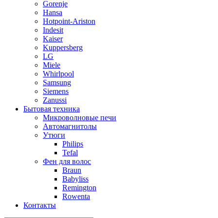
Gorenje
Hansa
Hotpoint-Ariston
Indesit
Kaiser
Kuppersberg
LG
Miele
Whirlpool
Samsung
Siemens
Zanussi
Бытовая техника
Микроволновые печи
Автомагнитолы
Утюги
Philips
Tefal
Фен для волос
Braun
Babyliss
Remington
Rowenta
Контакты