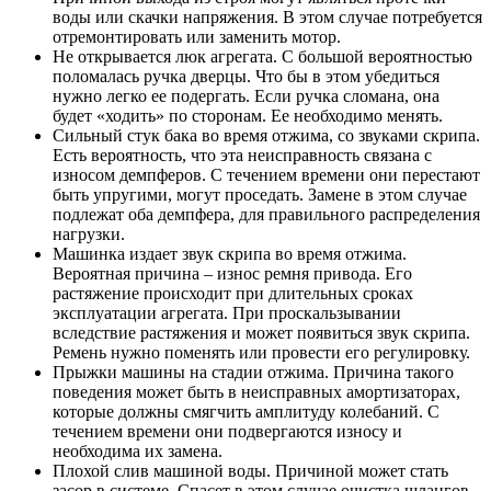
воды или скачки напряжения. В этом случае потребуется
отремонтировать или заменить мотор.
Не открывается люк агрегата. С большой вероятностью
поломалась ручка дверцы. Что бы в этом убедиться
нужно легко ее подергать. Если ручка сломана, она
будет «ходить» по сторонам. Ее необходимо менять.
Сильный стук бака во время отжима, со звуками скрипа.
Есть вероятность, что эта неисправность связана с
износом демпферов. С течением времени они перестают
быть упругими, могут проседать. Замене в этом случае
подлежат оба демпфера, для правильного распределения
нагрузки.
Машинка издает звук скрипа во время отжима.
Вероятная причина – износ ремня привода. Его
растяжение происходит при длительных сроках
эксплуатации агрегата. При проскальзывании
вследствие растяжения и может появиться звук скрипа.
Ремень нужно поменять или провести его регулировку.
Прыжки машины на стадии отжима. Причина такого
поведения может быть в неисправных амортизаторах,
которые должны смягчить амплитуду колебаний. С
течением времени они подвергаются износу и
необходима их замена.
Плохой слив машиной воды. Причиной может стать
засор в системе. Спасет в этом случае очистка шлангов,