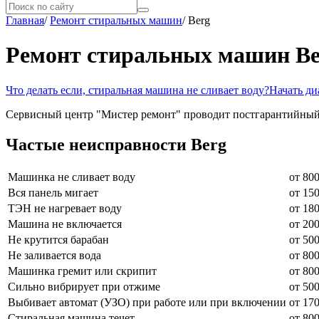
Главная
/
Ремонт стиральных машин
/
Berg
Ремонт стиральных машин Be
Что делать если, стиральная машина не сливает воду?
Начать ди
Сервисный центр "Мистер ремонт" проводит постгарантийный
Частые неисправности Berg
Машинка не сливает воду
от 800
Вся панель мигает
от 150
ТЭН не нагревает воду
от 180
Машина не включается
от 200
Не крутится барабан
от 500
Не заливается вода
от 800
Машинка гремит или скрипит
от 800
Сильно вибрирует при отжиме
от 500
Выбивает автомат (УЗО) при работе или при включении
от 170
Стиральная машина течет
от 800