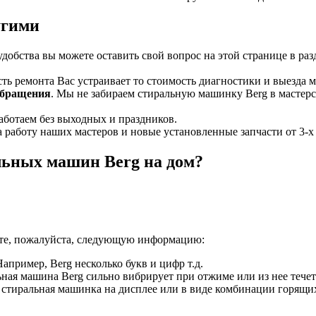
угими
 удобства вы можете оставить свой вопрос на этой странице в ра
сть ремонта Вас устраивает то стоимость диагностики и выезд
обращения
. Мы не забираем стиральную машинку Berg в мастерс
аботаем без выходных и праздников.
 работу наших мастеров и новые установленные запчасти от 3-х м
льных машин Berg на дом?
ите, пожалуйста, следующую информацию:
апример, Berg несколько букв и цифр т.д.
ная машина Berg сильно вибрирует при отжиме или из нее течет в
т стиральная машинка на дисплее или в виде комбинации горящи