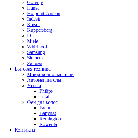
Gorenje
Hansa
Hotpoint-Ariston
Indesit
Kaiser
Kuppersberg
LG
Miele
Whirlpool
Samsung
Siemens
Zanussi
Бытовая техника
Микроволновые печи
Автомагнитолы
Утюги
Philips
Tefal
Фен для волос
Braun
Babyliss
Remington
Rowenta
Контакты