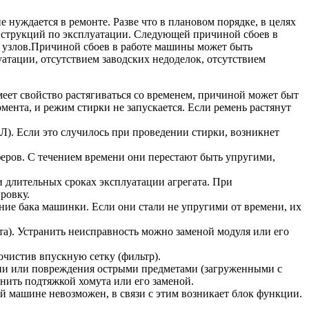
нуждается в ремонте. Разве что в плановом порядке, в целях
струкций по эксплуатации. Следующей причиной сбоев в
ых узлов.Причиной сбоев в работе машины может быть
уатации, отсутствием заводских недоделок, отсутствием
еет свойство растягиваться со временем, причиной может быт
мента, и режим стирки не запускается. Если ремень растянут
Л). Если это случилось при проведении стирки, возникнет
пферов. С течением времени они перестают быть упругими,
и длительных сроках эксплуатации агрегата. При
ровку.
ние бака машинки. Если они стали не упругими от времени, их
та). Устранить неисправность можно заменой модуля или его
очистив впускную сетку (фильтр).
мени или повреждения острыми предметами (загруженными с
анить подтяжкой хомута или его заменой.
 машине невозможен, в связи с этим возникает блок функции.