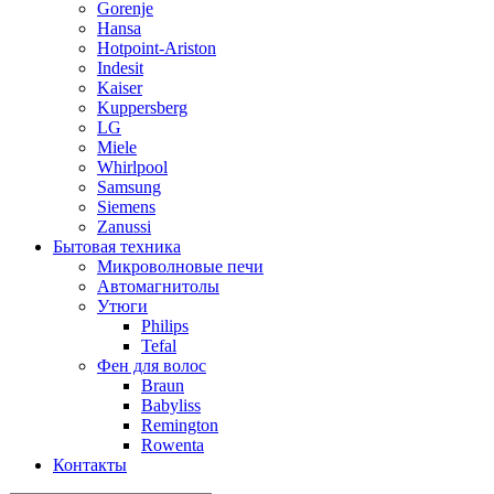
Gorenje
Hansa
Hotpoint-Ariston
Indesit
Kaiser
Kuppersberg
LG
Miele
Whirlpool
Samsung
Siemens
Zanussi
Бытовая техника
Микроволновые печи
Автомагнитолы
Утюги
Philips
Tefal
Фен для волос
Braun
Babyliss
Remington
Rowenta
Контакты