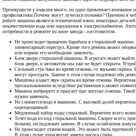
Преимуществ у изделия много, но одно привлекает внимание и 
профилактики.Почему могут лучиться поломки? Причина в н
работе машины является технический износ некоторых деталей
некачественная вода или нарушения в электроснабжении. Автор
потребности в ремонте по вине завода - изготовителя.
Не происходит вращение барабана в стиральной машине. 
элементарный перегруз. Кроме того ремень может оборват
или порван его необходимо заменить.
Блок двери стиральной машины. В агрегате может выйти 
блок двери, и автоматом она уже не будет открыта. Устро
Сильный стук бака во время отжима, со звуками скрипа. 
могут проседать. Замене в этом случае подлежат оба дем
Машинка издает звук скрипа во время отжима. Вероятная
проскальзывании вследствие растяжения и может появить
Машина вибрирует и прыгает при запуске отжима. Такой 
нужно заменить.
Не сливается вода в машинке. С высокой долей вероятно
перепрошивкой.
Медленный набор воды стиралкой. Вероятнее всего возник
Течет вода из-под стиральной машины. Скорее всего, пр
бельем), он подлежит замене. В случае ослабления хомут
Не происходит отжим вещей. Это может быть причиной п
В этом случае производят замену насоса слива.