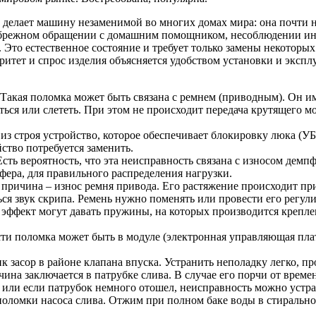
делает машину незаменимой во многих домах мира: она почти не 
ебрежном обращении с домашним помощником, несоблюдении ин
. Это естественное состояние и требует только замены некотор
итет и спрос изделия объясняется удобством установки и экспл
Такая поломка может быть связана с ремнем (приводным). Он им
ься или слететь. При этом не происходит передача крутящего мо
из строя устройство, которое обеспечивает блокировку люка (УБ
йство потребуется заменить.
Есть вероятность, что эта неисправность связана с износом дем
пфера, для правильного распределения нагрузки.
 причина – износ ремня привода. Его растяжение происходит пр
ся звук скрипа. Ремень нужно поменять или провести его регули
эффект могут давать пружины, на которых производится крепле
сти поломка может быть в модуле (электронная управляющая пла
 засор в районе клапана впуска. Устранить неполадку легко, пр
ичина заключается в патрубке слива. В случае его порчи от вре
а или если патрубок немного отошел, неисправность можно устр
оломки насоса слива. Отжим при полном баке воды в стиральной