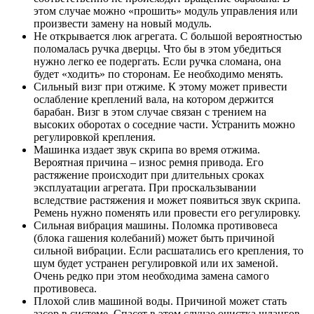
этом случае можно «прошить» модуль управления или
произвести замену на новый модуль.
Не открывается люк агрегата. С большой вероятностью
поломалась ручка дверцы. Что бы в этом убедиться
нужно легко ее подергать. Если ручка сломана, она
будет «ходить» по сторонам. Ее необходимо менять.
Сильный визг при отжиме. К этому может привести
ослабление креплений вала, на котором держится
барабан. Визг в этом случае связан с трением на
высоких оборотах о соседние части. Устранить можно
регулировкой крепления.
Машинка издает звук скрипа во время отжима.
Вероятная причина – износ ремня привода. Его
растяжение происходит при длительных сроках
эксплуатации агрегата. При проскальзывании
вследствие растяжения и может появиться звук скрипа.
Ремень нужно поменять или провести его регулировку.
Сильная вибрация машины. Поломка противовеса
(блока гашения колебаний) может быть причиной
сильной вибрации. Если расшатались его крепления, то
шум будет устранен регулировкой или их заменой.
Очень редко при этом необходима замена самого
противовеса.
Плохой слив машиной воды. Причиной может стать
засор в системе. Спасет в этом случае очистка шлангов,