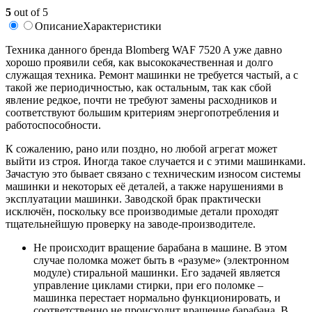
5
out of 5
Описание
Характеристики
Техника данного бренда Blomberg WAF 7520 A уже давно
хорошо проявили себя, как высококачественная и долго
служащая техника. Ремонт машинки не требуется частый, а с
такой же периодичностью, как остальным, так как сбой
явление редкое, почти не требуют замены расходников и
соответствуют большим критериям энергопотребления и
работоспособности.
К сожалению, рано или поздно, но любой агрегат может
выйти из строя. Иногда такое случается и с этими машинками.
Зачастую это бывает связано с техническим износом системы
машинки и некоторых её деталей, а также нарушениями в
эксплуатации машинки. Заводской брак практически
исключён, поскольку все производимые детали проходят
тщательнейшую проверку на заводе-производителе.
Не происходит вращение барабана в машине. В этом
случае поломка может быть в «разуме» (электронном
модуле) стиральной машинки. Его задачей является
управление циклами стирки, при его поломке –
машинка перестает нормально функционировать, и
соответственно не происходит вращение барабана. В