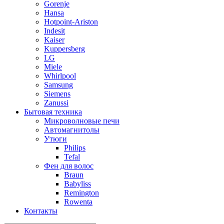
Gorenje
Hansa
Hotpoint-Ariston
Indesit
Kaiser
Kuppersberg
LG
Miele
Whirlpool
Samsung
Siemens
Zanussi
Бытовая техника
Микроволновые печи
Автомагнитолы
Утюги
Philips
Tefal
Фен для волос
Braun
Babyliss
Remington
Rowenta
Контакты