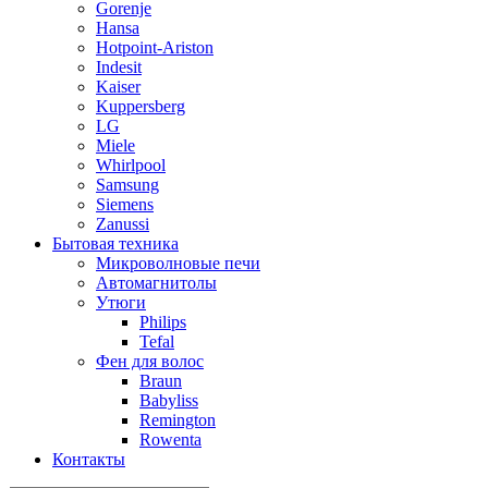
Gorenje
Hansa
Hotpoint-Ariston
Indesit
Kaiser
Kuppersberg
LG
Miele
Whirlpool
Samsung
Siemens
Zanussi
Бытовая техника
Микроволновые печи
Автомагнитолы
Утюги
Philips
Tefal
Фен для волос
Braun
Babyliss
Remington
Rowenta
Контакты