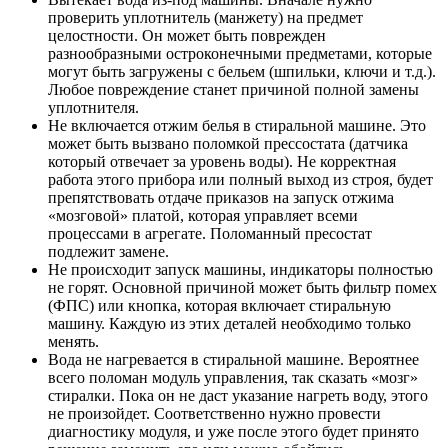
проверить уплотнитель (манжету) на предмет
целостности. Он может быть поврежден
разнообразными остроконечными предметами, которые
могут быть загружены с бельем (шпильки, ключи и т.д.).
Любое повреждение станет причиной полной замены
уплотнителя.
Не включается отжим белья в стиральной машине. Это
может быть вызвано поломкой прессостата (датчика
который отвечает за уровень воды). Не корректная
работа этого прибора или полный выход из строя, будет
препятствовать отдаче приказов на запуск отжима
«мозговой» платой, которая управляет всеми
процессами в агрегате. Поломанный пресостат
подлежит замене.
Не происходит запуск машины, индикаторы полностью
не горят. Основной причиной может быть фильтр помех
(ФПС) или кнопка, которая включает стиральную
машину. Каждую из этих деталей необходимо только
менять.
Вода не нагревается в стиральной машине. Вероятнее
всего поломан модуль управления, так сказать «мозг»
стиралки. Пока он не даст указание нагреть воду, этого
не произойдет. Соответственно нужно провести
диагностику модуля, и уже после этого будет принято