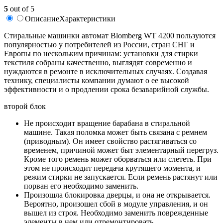
5
out of 5
Описание
Характеристики
Стиральные машинки автомат Blomberg WT 4200 пользуются
популярностью у потребителей из России, стран СНГ и
Европы по нескольким причинам: установки для стирки
текстиля собраны качественно, выглядят современно и
нуждаются в ремонте в исключительных случаях. Создавая
технику, специалисты компании думают о ее высокой
эффективности и о продлении срока безаварийной службы.
второй блок
Не происходит вращение барабана в стиральной
машине. Такая поломка может быть связана с ремнем
(приводным). Он имеет свойство растягиваться со
временем, причиной может быт элементарный перегруз.
Кроме того ремень может оборваться или слететь. При
этом не происходит передача крутящего момента, и
режим стирки не запускается. Если ремень растянут или
порван его необходимо заменить.
Произошла блокировка дверцы, и она не открывается.
Вероятно, произошел сбой в модуле управления, и он
вышел из строя. Необходимо заменить поврежденные
элементы в нем или отремонтировать.