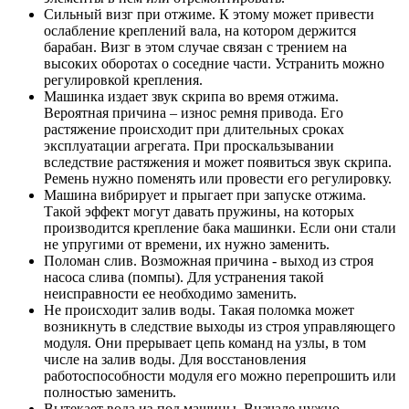
Сильный визг при отжиме. К этому может привести
ослабление креплений вала, на котором держится
барабан. Визг в этом случае связан с трением на
высоких оборотах о соседние части. Устранить можно
регулировкой крепления.
Машинка издает звук скрипа во время отжима.
Вероятная причина – износ ремня привода. Его
растяжение происходит при длительных сроках
эксплуатации агрегата. При проскальзывании
вследствие растяжения и может появиться звук скрипа.
Ремень нужно поменять или провести его регулировку.
Машина вибрирует и прыгает при запуске отжима.
Такой эффект могут давать пружины, на которых
производится крепление бака машинки. Если они стали
не упругими от времени, их нужно заменить.
Поломан слив. Возможная причина - выход из строя
насоса слива (помпы). Для устранения такой
неисправности ее необходимо заменить.
Не происходит залив воды. Такая поломка может
возникнуть в следствие выходы из строя управляющего
модуля. Они прерывает цепь команд на узлы, в том
числе на залив воды. Для восстановления
работоспособности модуля его можно перепрошить или
полностью заменить.
Вытекает вода из-под машины. Вначале нужно