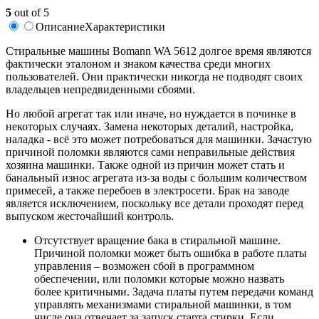
5
out of 5
Описание
Характеристики
Стиральные машины Bomann WA 5612 долгое время являются
фактически эталоном и знаком качества среди многих
пользователей. Они практически никогда не подводят своих
владельцев непредвиденными сбоями.
Но любой агрегат так или иначе, но нуждается в починке в
некоторых случаях. Замена некоторых деталий, настройка,
наладка - всё это может потребоваться для машинки. Зачастую
причиной поломки являются сами неправильные действия
хозяина машинки. Также одной из причин может стать и
банальный износ агрегата из-за воды с большим количеством
примесей, а также перебоев в электросети. Брак на заводе
является исключением, поскольку все детали проходят перед
выпуском жесточайший контроль.
Отсутствует вращение бака в стиральной машине.
Причиной поломки может быть ошибка в работе платы
управления – возможен сбой в программном
обеспечении, или поломки которые можно назвать
более критичными. Задача платы путем передачи команд
управлять механизмами стиральной машинки, в том
числе она отвечает за запуск старта стирки. Если