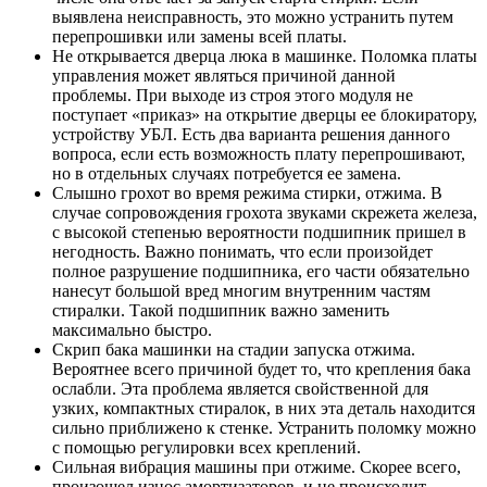
выявлена неисправность, это можно устранить путем
перепрошивки или замены всей платы.
Не открывается дверца люка в машинке. Поломка платы
управления может являться причиной данной
проблемы. При выходе из строя этого модуля не
поступает «приказ» на открытие дверцы ее блокиратору,
устройству УБЛ. Есть два варианта решения данного
вопроса, если есть возможность плату перепрошивают,
но в отдельных случаях потребуется ее замена.
Слышно грохот во время режима стирки, отжима. В
случае сопровождения грохота звуками скрежета железа,
с высокой степенью вероятности подшипник пришел в
негодность. Важно понимать, что если произойдет
полное разрушение подшипника, его части обязательно
нанесут большой вред многим внутренним частям
стиралки. Такой подшипник важно заменить
максимально быстро.
Скрип бака машинки на стадии запуска отжима.
Вероятнее всего причиной будет то, что крепления бака
ослабли. Эта проблема является свойственной для
узких, компактных стиралок, в них эта деталь находится
сильно приближено к стенке. Устранить поломку можно
с помощью регулировки всех креплений.
Сильная вибрация машины при отжиме. Скорее всего,
произошел износ амортизаторов, и не происходит