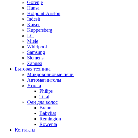
Gorenje
Hansa
Hotpoint-Ariston
Indesit
Kaiser
Kuppersberg
LG
Miele
Whirlpool
Samsung
Siemens
Zanussi
Бытовая техника
Микроволновые печи
Автомагнитолы
Утюги
Philips
Tefal
Фен для волос
Braun
Babyliss
Remington
Rowenta
Контакты