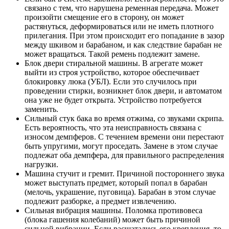
связано с тем, что нарушена ременная передача. Может
произойти смещение его в сторону, он может
растянуться, деформироваться или не иметь плотного
прилегания. При этом происходит его попадание в зазор
между шкивом и барабаном, и как следствие барабан не
может вращаться. Такой ремень подлежит замене.
Блок двери стиральной машины. В агрегате может
выйти из строя устройство, которое обеспечивает
блокировку люка (УБЛ). Если это случилось при
проведении стирки, возникнет блок двери, и автоматом
она уже не будет открыта. Устройство потребуется
заменить.
Сильный стук бака во время отжима, со звуками скрипа.
Есть вероятность, что эта неисправность связана с
износом демпферов. С течением времени они перестают
быть упругими, могут проседать. Замене в этом случае
подлежат оба демпфера, для правильного распределения
нагрузки.
Машина стучит и гремит. Причиной постороннего звука
может выступать предмет, который попал в барабан
(мелочь, украшение, пуговица). Барабан в этом случае
подлежит разборке, а предмет извлечению.
Сильная вибрация машины. Поломка противовеса
(блока гашения колебаний) может быть причиной
сильной вибрации. Если расшатались его крепления, то