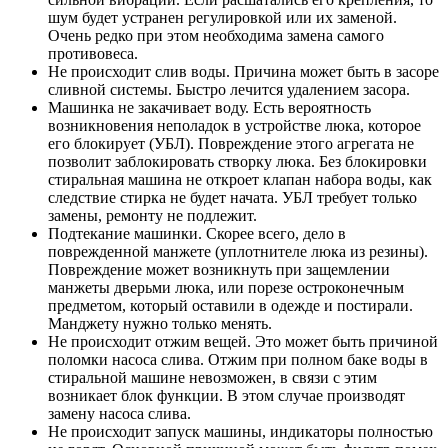
шум будет устранен регулировкой или их заменой.
Очень редко при этом необходима замена самого
противовеса.
Не происходит слив воды. Причина может быть в засоре
сливной системы. Быстро лечится удалением засора.
Машинка не закачивает воду. Есть вероятность
возникновения неполадок в устройстве люка, которое
его блокирует (УБЛ). Повреждение этого агрегата не
позволит заблокировать створку люка. Без блокировки
стиральная машина не откроет клапан набора воды, как
следствие стирка не будет начата. УБЛ требует только
замены, ремонту не подлежит.
Подтекание машинки. Скорее всего, дело в
поврежденной манжете (уплотнителе люка из резины).
Повреждение может возникнуть при защемлении
манжеты дверьми люка, или порезе остроконечным
предметом, который оставили в одежде и постирали.
Манджету нужно только менять.
Не происходит отжим вещей. Это может быть причиной
поломки насоса слива. Отжим при полном баке воды в
стиральной машине невозможен, в связи с этим
возникает блок функции. В этом случае производят
замену насоса слива.
Не происходит запуск машины, индикаторы полностью