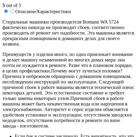
5
out of 5
Описание
Характеристики
Стиральные машинки производителя Bomann WA 5724
фактически никогда не производит сбоев, соответственно
производить её ремонт нет надобности. Эта машинка является
прекрасным помощником в домашних делах для своего
хозяина.
Преимуществ у изделия много, но одно привлекает внимание
и делает машину незаменимой во многих домах мира: она
почти не нуждается в ремонте. Разве что в плановом порядке,
в целях профилактики.Почему могут лучиться поломки?
Причина в небрежном обращении с домашним помощником,
несоблюдении инструкций по эксплуатации. Следующей
причиной сбоев в работе машины является технический износ
некоторых деталей. Это естественное состояние и требует
только замены некоторых узлов.Причиной сбоев в работе
машины может быть некачественная вода или нарушения в
электроснабжении. Авторитет и спрос изделия объясняется
удобством установки и эксплуатации, отсутствием заводских
недоделок, отсутствием потребности в ремонте по вине
завода - изготовителя.
Если бак в системе заклинило. Есть вероятность, что это