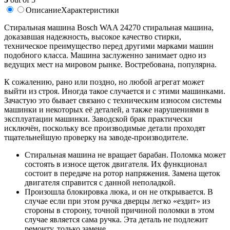
Описание
Характеристики
Cтиральная машина Bosch WAA 24270 стиральная машина,
доказавшая надежность, высокое качество стирки,
техническое преимущество перед другими марками машин
подобного класса. Машина заслуженно занимает одно из
ведущих мест на мировом рынке. Востребована, популярна.
К сожалению, рано или поздно, но любой агрегат может
выйти из строя. Иногда такое случается и с этими машинками.
Зачастую это бывает связано с техническим износом системы
машинки и некоторых её деталей, а также нарушениями в
эксплуатации машинки. Заводской брак практически
исключён, поскольку все производимые детали проходят
тщательнейшую проверку на заводе-производителе.
Стиральная машина не вращает барабан. Поломка может
состоять в износе щеток двигателя. Их функционал
состоит в передаче на ротор напряжения. Замена щеток
двигателя справится с данной неполадкой.
Произошла блокировка люка, и он не открывается. В
случае если при этом ручка дверцы легко «ездит» из
стороны в сторону, точной причиной поломки в этом
случае является сама ручка. Эта деталь не подлежит
ремонту, только замене.