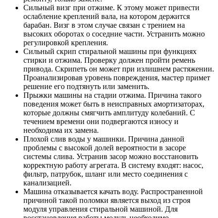
Сильный визг при отжиме. К этому может привести
ослабление креплений вала, на котором держится
барабан. Визг в этом случае связан с трением на
высоких оборотах о соседние части. Устранить можно
регулировкой крепления.
Сильный скрип стиральной машины при функциях
стирки и отжима. Проверку должен пройти ремень
привода. Скрипеть он может при излишнем растяжении.
Проанализировав уровень повреждения, мастер примет
решение его подтянуть или заменить.
Прыжки машины на стадии отжима. Причина такого
поведения может быть в неисправных амортизаторах,
которые должны смягчить амплитуду колебаний. С
течением времени они подвергаются износу и
необходима их замена.
Плохой слив воды у машинки. Причина данной
проблемы с высокой долей вероятности в засоре
системы слива. Устранив засор можно восстановить
корректную работу агрегата. В систему входят: насос,
фильтр, патрубок, шланг или место соединения с
канализацией.
Машина отказывается качать воду. Распространенной
причиной такой поломки является выход из строя
модуля управления стиральной машиной. Для
восстановления работы модуль необходимо