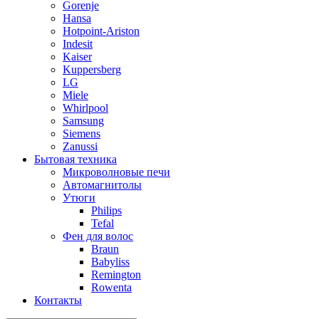
Gorenje
Hansa
Hotpoint-Ariston
Indesit
Kaiser
Kuppersberg
LG
Miele
Whirlpool
Samsung
Siemens
Zanussi
Бытовая техника
Микроволновые печи
Автомагнитолы
Утюги
Philips
Tefal
Фен для волос
Braun
Babyliss
Remington
Rowenta
Контакты