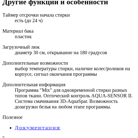
Другие функции и особенности
Таймер отсрочки начала стирки
есть (до 24 ч)
Материал бака
пластик
Загрузочный люк
диаметр 30 см, открывание на 180 градусов
Дополнительные возможности
выбор температуры стирки, наличие колес/роликов на
корпусе, сигнал окончания программы
Дополнительная информация
Программа "Mix" для одновременной стирки разных
типов ткани. Оптический контроль AQUA-SENSOR II.
Система смачивания 3D-AquaSpar. Возможность
дозагрузки белья на любом этапе программы.
Полезное
Д:о:к:у:м:е:н:т:а:ц:и:я: