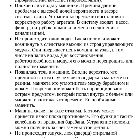
Плохой слив воды у машинки. Причина данной
проблемы с высокой долей вероятности в засоре
системы слива. Устранив засор можно восстановить
корректную работу агрегата. В систему входят: насос,
фильтр, патрубок, шланг или место соединения с
канализацией.
Не происходит залив воды. Такая поломка может
возникнуть в следствие выходы из строя управляющего
модуля. Они прерывает цепь команд на узлы, в том
числе на залив воды. Для восстановления
работоспособности модуля его можно перепрошить или
полностью заменить.
Появилась течь в машине. Вполне вероятно, что
причиной в этом случае является дырка в манжете из
резины, манжета это уплотнитель между барабаном и
люком. Повреждение может быть спровоцировано
острым предметом, который попал внутрь с бельем или
манжета износилась от времени. Ее необходимо
заменить.
Машина скачет на фазе отжима. К этому может
привести износ блока противовеса. Его функция гасить
колебания от вращения барабана. Устранение поломки
можно получить за счет замены этой детали.
Не происходит запуск, люк (дверца) стиральной