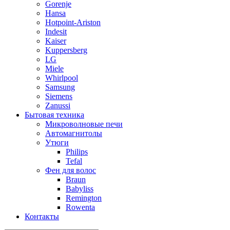
Gorenje
Hansa
Hotpoint-Ariston
Indesit
Kaiser
Kuppersberg
LG
Miele
Whirlpool
Samsung
Siemens
Zanussi
Бытовая техника
Микроволновые печи
Автомагнитолы
Утюги
Philips
Tefal
Фен для волос
Braun
Babyliss
Remington
Rowenta
Контакты