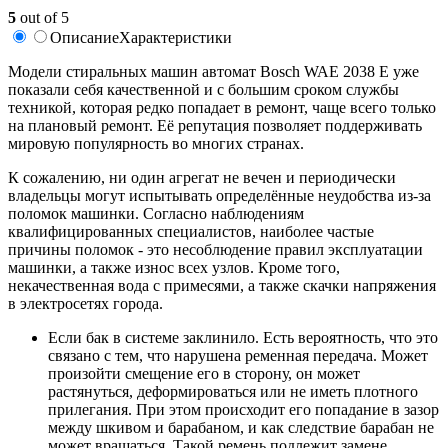
5
out of 5
Описание
Характеристики
Модели стиральных машин автомат Bosch WAE 2038 E уже
показали себя качественной и с большим сроком службы
техникой, которая редко попадает в ремонт, чаще всего только
на плановый ремонт. Её репутация позволяет поддерживать
мировую популярность во многих странах.
К сожалению, ни один агрегат не вечен и периодически
владельцы могут испытывать определённые неудобства из-за
поломок машинки. Согласно наблюдениям
квалифицированных специалистов, наиболее частые
причины поломок - это несоблюдение правил эксплуатации
машинки, а также износ всех узлов. Кроме того,
некачественная вода с примесями, а также скачки напряжения
в электросетях города.
Если бак в системе заклинило. Есть вероятность, что это
связано с тем, что нарушена ременная передача. Может
произойти смещение его в сторону, он может
растянуться, деформироваться или не иметь плотного
прилегания. При этом происходит его попадание в зазор
между шкивом и барабаном, и как следствие барабан не
может вращаться. Такой ремень подлежит замене.