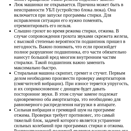
Люк машинки не открывается. Причина может быть в
неисправности УБЛ (устройство блока люка). Она
включается при запуске программы стирки. Для
исправления ситуации его нужно поменять,
отремонтировать его нельзя.
Слышно грохот во время режима стирки, отжима. В
случае сопровождения грохота звуками скрежета железа,
с высокой степенью вероятности подшипник пришел в
негодность. Важно понимать, что если произойдет
полное разрушение подшипника, его части обязательно
нанесут большой вред многим внутренним частям
стиралки. Такой подшипник важно заменить
максимально быстро.
Стиральная машина скрипит, гремит и стучит. Первым
делом необходимо произвести проверку амортизаторов
(смягчителей вибрации). При износе теряется упругость,
и их соприкосновение с днищем будет давать
посторонние звуки. В этом случае замене подлежат
одновременно оба амортизатора, это необходимо для
равномерного распределения нагрузки в аппарате.
Сильная вибрация и гремящий шум на программе
отжима. Проверки требует противовес, это самый
тяжелый блок, задачей которого является устранение
сильных колебаний при программах стирки и отжима.
Распространенной поломкой является расшатывание его