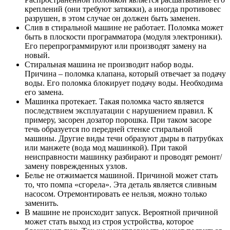
креплений (они требуют затяжки), а иногда противовес
разрушен, в этом случае он должен быть заменен.
Слив в стиральной машине не работает. Поломка может
быть в плоскости программатора (модуля электроники).
Его перепрограммируют или производят замену на
новый.
Стиральная машина не производит набор воды.
Причина – поломка клапана, который отвечает за подачу
воды. Его поломка блокирует подачу воды. Необходима
его замена.
Машинка протекает. Такая поломка часто является
последствием эксплуатации с нарушением правил. К
примеру, засорен дозатор порошка. При таком засоре
течь образуется по передней стенке стиральной
машины. Другие виды течи образуют дыры в патрубках
или манжете (вода мод машинкой). При такой
неисправности машинку разбирают и проводят ремонт/
замену поврежденных узлов.
Белье не отжимается машиной. Причиной может стать
то, что помпа «сгорела». Эта деталь является сливным
насосом. Отремонтировать ее нельзя, можно только
заменить.
В машине не происходит запуск. Вероятной причиной
может стать выход из строя устройства, которое