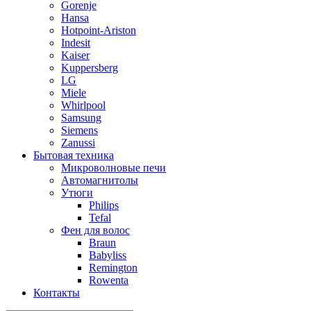
Gorenje
Hansa
Hotpoint-Ariston
Indesit
Kaiser
Kuppersberg
LG
Miele
Whirlpool
Samsung
Siemens
Zanussi
Бытовая техника
Микроволновые печи
Автомагнитолы
Утюги
Philips
Tefal
Фен для волос
Braun
Babyliss
Remington
Rowenta
Контакты