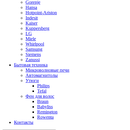
Gorenje
Hansa
Hotpoint-Ariston
Indesit
Kaiser
Kuppersberg
LG
Miele
Whirlpool
Samsung
Siemens
Zanussi
Бытовая техника
Микроволновые печи
Автомагнитолы
Утюги
Philips
Tefal
Фен для волос
Braun
Babyliss
Remington
Rowenta
Контакты