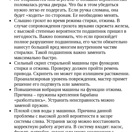
поломалась ручка дверцы. Что бы в этом убедиться
нужно легко ее подергать. Если ручка сломана, она
будет «ходить» по сторонам. Ее необходимо менять.
Слышно грохот во время режима стирки, отжима. В
случае сопровождения грохота звуками скрежета железа,
с высокой степенью вероятности подшипник пришел в
негодность. Важно понимать, что если произойдет
полное разрушение подшипника, его части обязательно
нанесут большой вред многим внутренним частям
стиралки. Такой подшипник важно заменить
максимально быстро.
Сильный скрип стиральной машины при функциях
стирки и отжима. Проверку должен пройти ремень
привода. Скрипеть он может при излишнем растяжении.
Проанализировав уровень повреждения, мастер примет
решение его подтянуть или заменить.
Повышенная вибрация машины на функции отжима.
Причина – пружины крепления барабана
«разболтались». Устранить неисправность можно
заменой пружин.
Плохой слив воды у машинки. Причина данной
проблемы с высокой долей вероятности в засоре
системы слива. Устранив засор можно восстановить
корректную работу агрегата. В систему входят: насос,
фильтр, патрубок, шланг или место соединения с