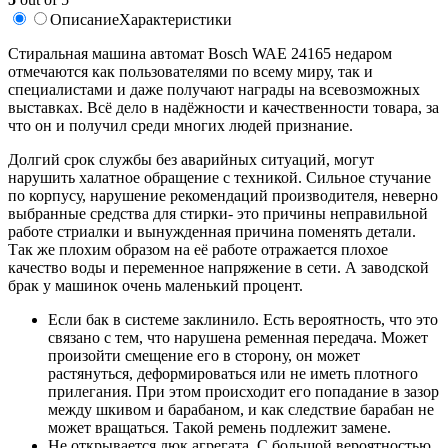
Описание
Характеристики
Cтиральная машина автомат Bosch WAE 24165 недаром
отмечаются как пользователями по всему миру, так и
специалистами и даже получают награды на всевозможных
выставках. Всё дело в надёжности и качественности товара, за
что он и получил среди многих людей признание.
Долгий срок службы без аварийных ситуаций, могут
нарушить халатное обращение с техникой. Сильное стучание
по корпусу, нарушение рекомендаций производителя, неверно
выбранные средства для стирки- это причины неправильной
работе стриалки и вынужденная причина поменять детали.
Так же плохим образом на её работе отражается плохое
качество воды и переменное напряжение в сети. А заводской
брак у машинок очень маленький процент.
Если бак в системе заклинило. Есть вероятность, что это
связано с тем, что нарушена ременная передача. Может
произойти смещение его в сторону, он может
растянуться, деформироваться или не иметь плотного
прилегания. При этом происходит его попадание в зазор
между шкивом и барабаном, и как следствие барабан не
может вращаться. Такой ремень подлежит замене.
Не открывается люк агрегата. С большой вероятностью