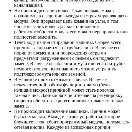
канализацией.
Не происходит залив воды. Такая поломка может
возникнуть в следствие выходы из строя управляющего
модуля. Они прерывает цепь команд на узлы, в том
числе на залив воды. Для восстановления
работоспособности модуля его можно перепрошить или
полностью заменить.
Течет вода из-под стиральной машины. Скорее всего,
причина заключается в патрубке слива. В случае его
порчи от времени или повреждения острыми
предметами (загруженными с бельем), он подлежит
замене. В случае ослабления хомута или если патрубок
немного отошел, неисправность можно устранить
подтяжкой хомута или его заменой.
В машинке плохо отжимается белье. В случае
некачественной работы функции отжима (белье
излишне мокрое) причиной может стать поломка
таходатчика. Данный датчик отвечает за регулировку
скорости оборотов. При его поломке, поможет только
замена.
Не происходит включение машинки. Причин может
быть несколько. Выход из строя устройства, которое
блокирует люк, сбоит программный модуль, поломалась
сетевая кнопка. Каждую из возможных причин