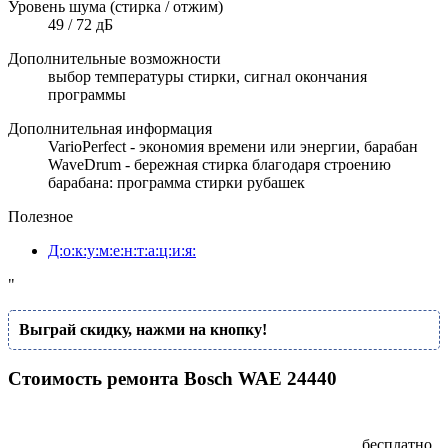
Уровень шума (стирка / отжим)
49 / 72 дБ
Дополнительные возможности
выбор температуры стирки, сигнал окончания
программы
Дополнительная информация
VarioPerfect - экономия времени или энергии, барабан
WaveDrum - бережная стирка благодаря строению
барабана: программа стирки рубашек
Полезное
Д:о:к:у:м:е:н:т:а:ц:и:я:
"
Выграй скидку, нажми на кнопку!
Стоимость ремонта Bosch WAE 24440
бесплатно