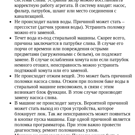
корректную работу агрегата. В систему входят: насос,
фильтр, патрубок, шланг или место соединения с
канализацией.
Не происходит налив воды. Причиной может стать –
прессостат (датчик уровня воды). Устранить поломку
можно его заменой.
Течет вода из-под стиральной машины. Скорее всего,
причина заключается в патрубке слива. В случае его
порчи от времени или повреждения острыми
предметами (загруженными с бельем), он подлежит
замене. В случае ослабления хомута или если патрубок
немного отошел, неисправность можно устранить
подтяжкой хомута или его заменой.
Не происходит отжим вещей. Это может быть причиной
поломки насоса слива. Отжим при полном баке воды в
стиральной машине невозможен, в связи с этим
возникает блок функции. В этом случае производят
замену насоса слива.
В машине не происходит запуск. Вероятной причиной
может стать выход из строя устройства, которое
блокирует люк. Так же неисправность может появиться
в кнопке пуска машины. Еще одной причиной является
поломка программатора. При этом важно провести
диагностику, ремонт поломанных узлов.