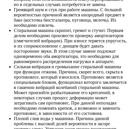
но в отдельных случаях потребуется ее замена.
Гремящий шум и стук при работе машины. С большой
вероятностью причиной является инородный предмет в
баке (косточка бюстгальтера, пуговица, мелочь). Их
необходимо извлечь.
Стиральная машина скрипит, гремит и стучит. Первым
делом необходимо произвести проверку амортизаторов
(смягчителей вибрации). При износе теряется упругость,
и их соприкосновение с днищем будет давать
посторонние звуки. В этом случае замене подлежат
одновременно оба амортизатора, это необходимо для
равномерного распределения нагрузки в аппарате.
Сильная вибрация и громыхание стиральной машины
при функции отжима. Причина, скорее всего, скрыта в
противовесе, который износился. Противовес является
специальным блоком, функционал которого заключается
в гашении вибраций колебаний стиральной машины.
Может произойти разбалтывание его креплений, в
некоторых случаях процесс деформации может
затрагивать сам противовес. При данной неполадке
необходимо поменять крепеж, а возможно и заменить
противовес, в зависимости от его состояния.
Плохой слив воды у машинки. Причина данной
проблемы с высокой долей вероятности в засоре
системы слива. Устранив засор можно восстановить