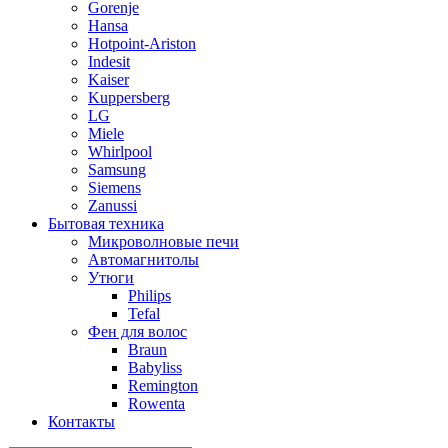
Gorenje
Hansa
Hotpoint-Ariston
Indesit
Kaiser
Kuppersberg
LG
Miele
Whirlpool
Samsung
Siemens
Zanussi
Бытовая техника
Микроволновые печи
Автомагнитолы
Утюги
Philips
Tefal
Фен для волос
Braun
Babyliss
Remington
Rowenta
Контакты