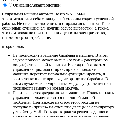
Описание
Характеристики
Cтиральная машина автомат Bosch WAE 24440
зарекомендовала себя с наилучшей стороны годами успешной
работы. Не стала исключением и стиральная машинка. У неё
обширный функционал, долгий ресурс выработки, а также,
что немаловажно при нынешних ценах на электричество,
низкое энергопотребление.
второй блок
Не происходит вращение барабана в машине. В этом
случае поломка может быть в «разуме» (электронном
модуле) стиральной машинки. Его задачей является
управление циклами стирки, при его поломке –
машинка перестает нормально функционировать, и
соответственно не происходит вращение барабана. В
этом случае можно «прошить» модуль управления или
произвести замену на новый модуль.
Не открывается дверца люка в машинке. Поломка платы
управления может являться причиной данной
проблемы. При выходе из строя этого модуля не
поступает «приказ» на открытие дверцы ее блокиратору,
устройству УБЛ. Есть два варианта решения данного
вопроса, если есть возможность плату перепрошивают,