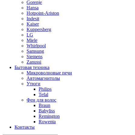
Gorenje
Hansa
Hotpoint-Ariston
Indesit
Kaiser
Kuppersberg
LG
Miele
Whirlpool
Samsung
Siemens
Zanussi
Бытовая техника
Микроволновые печи
Автомагнитолы
Утюги
Philips
Tefal
Фен для волос
Braun
Babyliss
Remington
Rowenta
Контакты