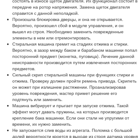
состоять в износе щеток двигателя. Их функционал состоит в
передаче на ротор напряжения. Замена щеток двигателя
справится с данной неполадкой.
Произошла блокировка дверцы, и она не открывается.
Вероятно, произошел сбой в модуле управления, и он
вышел из строя. Необходимо заменить поврежденные
элементы в нем или отремонтировать.
Стиральная машина гремит на стадиях отжима и стирки.
Вероятно, в зазор между баком и барабаном машинки попал
посторонний предмет (монетка, пуговица). Лечение данной
неисправности производится путем извлечения посторонних
предметов.
Сильный скрип стиральной машины при функциях стирки и
отжима. Проверку должен пройти ремень привода. Скрипеть
он может при излишнем растяжении. Проанализировав
уровень повреждения, мастер примет решение его
подтянуть или заменить.
Машина вибрирует и прыгает при запуске отжима. Такой
эффект могут давать пружины, на которых производится
крепление бака машинки. Если они стали не упругими от
времени, их нужно заменить.
Не запускается слив воды из агрегата. Поломка с большой
долей вероятности кроется в выходе из строя датчика уровня