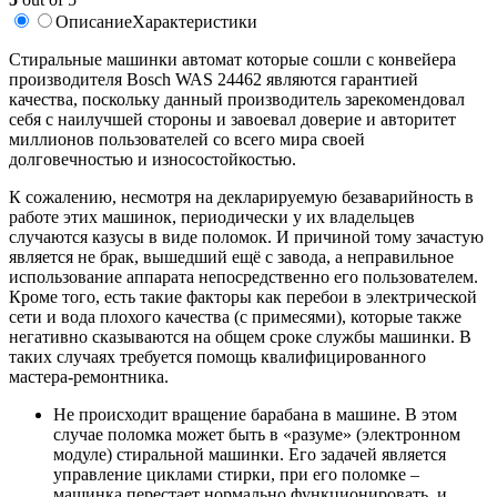
Описание
Характеристики
Стиральные машинки автомат которые сошли с конвейера
производителя Bosch WAS 24462 являются гарантией
качества, поскольку данный производитель зарекомендовал
себя с наилучшей стороны и завоевал доверие и авторитет
миллионов пользователей со всего мира своей
долговечностью и износостойкостью.
К сожалению, несмотря на декларируемую безаварийность в
работе этих машинок, периодически у их владельцев
случаются казусы в виде поломок. И причиной тому зачастую
является не брак, вышедший ещё с завода, а неправильное
использование аппарата непосредственно его пользователем.
Кроме того, есть такие факторы как перебои в электрической
сети и вода плохого качества (с примесями), которые также
негативно сказываются на общем сроке службы машинки. В
таких случаях требуется помощь квалифицированного
мастера-ремонтника.
Не происходит вращение барабана в машине. В этом
случае поломка может быть в «разуме» (электронном
модуле) стиральной машинки. Его задачей является
управление циклами стирки, при его поломке –
машинка перестает нормально функционировать, и