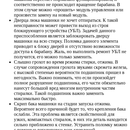
соответственно не происходит вращение барабана. В
этом случае можно «прошить» модуль управления или
произвести замену на новый модуль.
Дверца люка машинки не хочет отпираться. К такой
неисправности может привести выход из строя
блокирующего устройства (УБЛ). Задачей данного
приспособления является заблокировать дверцу
машинки на всю стирку. Поломка данного элемента
приводит к блоку дверей и отсутствию возможности
доступа к барабану. Жаль, но выполнить ремонт УБЛ не
получится, его можно только заменить.
Слышно грохот во время режима стирки, отжима. В
случае сопровождения грохота звуками скрежета железа,
с высокой степенью вероятности подшипник пришел в
негодность. Важно понимать, что если произойдет
полное разрушение подшипника, его части обязательно
нанесут большой вред многим внутренним частям
стиралки. Такой подшипник важно заменить
максимально быстро.
Скрип бака машинки на стадии запуска отжима.
Вероятнее всего причиной будет то, что крепления бака
ослабли. Эта проблема является свойственной для
узких, компактных стиралок, в них эта деталь находится
сильно приближено к стенке. Устранить поломку можно
с помощью регулировки всех креплений.