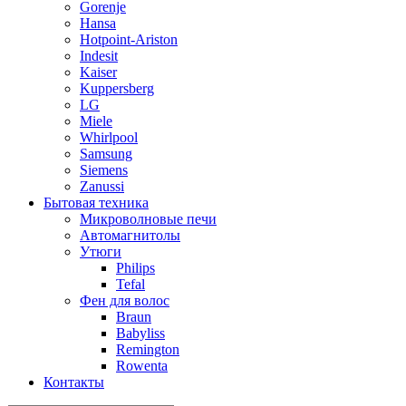
Gorenje
Hansa
Hotpoint-Ariston
Indesit
Kaiser
Kuppersberg
LG
Miele
Whirlpool
Samsung
Siemens
Zanussi
Бытовая техника
Микроволновые печи
Автомагнитолы
Утюги
Philips
Tefal
Фен для волос
Braun
Babyliss
Remington
Rowenta
Контакты