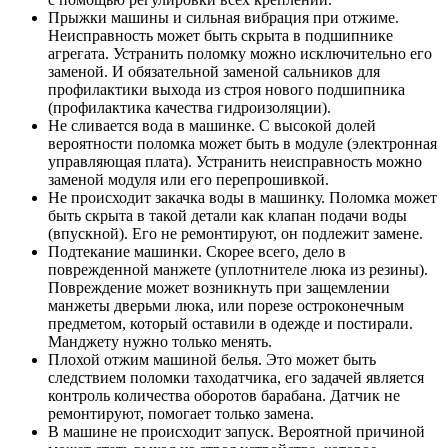
Прыжки машины и сильная вибрация при отжиме.
Неисправность может быть скрыта в подшипнике
агрегата. Устранить поломку можно исключительно его
заменой. И обязательной заменой сальников для
профилактики выхода из строя нового подшипника
(профилактика качества гидроизоляции).
Не сливается вода в машинке. С высокой долей
вероятности поломка может быть в модуле (электронная
управляющая плата). Устранить неисправность можно
заменой модуля или его перепрошивкой.
Не происходит закачка воды в машинку. Поломка может
быть скрыта в такой детали как клапан подачи воды
(впускной). Его не ремонтируют, он подлежит замене.
Подтекание машинки. Скорее всего, дело в
поврежденной манжете (уплотнителе люка из резины).
Повреждение может возникнуть при защемлении
манжеты дверьми люка, или порезе остроконечным
предметом, который оставили в одежде и постирали.
Манджету нужно только менять.
Плохой отжим машиной белья. Это может быть
следствием поломки таходатчика, его задачей является
контроль количества оборотов барабана. Датчик не
ремонтируют, помогает только замена.
В машине не происходит запуск. Вероятной причиной