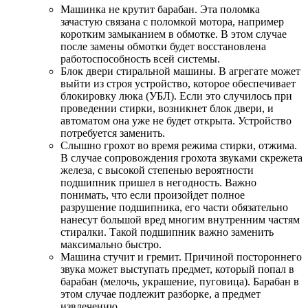
Машинка не крутит барабан. Эта поломка
зачастую связана с поломкой мотора, например
коротким замыканием в обмотке. В этом случае
после замены обмотки будет восстановлена
работоспособность всей системы.
Блок двери стиральной машины. В агрегате может
выйти из строя устройство, которое обеспечивает
блокировку люка (УБЛ). Если это случилось при
проведении стирки, возникнет блок двери, и
автоматом она уже не будет открыта. Устройство
потребуется заменить.
Слышно грохот во время режима стирки, отжима.
В случае сопровождения грохота звуками скрежета
железа, с высокой степенью вероятности
подшипник пришел в негодность. Важно
понимать, что если произойдет полное
разрушение подшипника, его части обязательно
нанесут большой вред многим внутренним частям
стиралки. Такой подшипник важно заменить
максимально быстро.
Машина стучит и гремит. Причиной постороннего
звука может выступать предмет, который попал в
барабан (мелочь, украшение, пуговица). Барабан в
этом случае подлежит разборке, а предмет
извлечению.