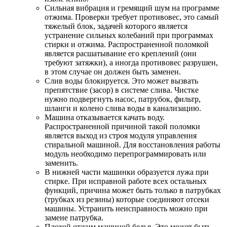
Сильная вибрация и гремящий шум на программе
отжима. Проверки требует противовес, это самый
тяжелый блок, задачей которого является
устранение сильных колебаний при программах
стирки и отжима. Распространенной поломкой
является расшатывание его креплений (они
требуют затяжки), а иногда противовес разрушен,
в этом случае он должен быть заменен.
Слив воды блокируется. Это может вызвать
препятствие (засор) в системе слива. Чистке
нужно подвергнуть насос, патрубок, фильтр,
шланги и колено слива воды в канализацию.
Машина отказывается качать воду.
Распространенной причиной такой поломки
является выход из строя модуля управления
стиральной машиной. Для восстановления работы
модуль необходимо перепрограммировать или
заменить.
В нижней части машинки образуется лужа при
стирке. При исправной работе всех остальных
функций, причина может быть только в патрубках
(трубках из резины) которые соединяют отсеки
машины. Устранить неисправность можно при
замене патрубка.
Плохой отжим машиной белья. Это может быть