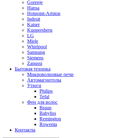
Gorenje
Hansa
Hotpoint-Ariston
Indesit
Kaiser
Kuppersberg
LG
Miele
Whirlpool
Samsung
Siemens
Zanussi
Бытовая техника
Микроволновые печи
Автомагнитолы
Утюги
Philips
Tefal
Фен для волос
Braun
Babyliss
Remington
Rowenta
Контакты