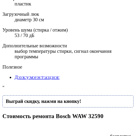
пластик
Загрузочный люк
диаметр 30 см
Уровень шума (стирка / отжим)
53 / 70 дБ
Дополнительные возможности
выбор температуры стирки, сигнал окончания
программы
Полезное
Д:о:к:у:м:е:н:т:а:ц:и:я:
"
Выграй скидку, нажми на кнопку!
Стоимость ремонта Bosch WAW 32590