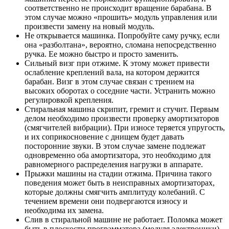
соответственно не происходит вращение барабана. В
этом случае можно «прошить» модуль управления или
произвести замену на новый модуль.
Не открывается машинка. Попробуйте саму ручку, если
она «разболтана», вероятно, сломана непосредственно
ручка. Ее можно быстро и просто заменить.
Сильный визг при отжиме. К этому может привести
ослабление креплений вала, на котором держится
барабан. Визг в этом случае связан с трением на
высоких оборотах о соседние части. Устранить можно
регулировкой крепления.
Стиральная машина скрипит, гремит и стучит. Первым
делом необходимо произвести проверку амортизаторов
(смягчителей вибрации). При износе теряется упругость,
и их соприкосновение с днищем будет давать
посторонние звуки. В этом случае замене подлежат
одновременно оба амортизатора, это необходимо для
равномерного распределения нагрузки в аппарате.
Прыжки машины на стадии отжима. Причина такого
поведения может быть в неисправных амортизаторах,
которые должны смягчить амплитуду колебаний. С
течением времени они подвергаются износу и
необходима их замена.
Слив в стиральной машине не работает. Поломка может
быть в плоскости программатора (модуля электроники).