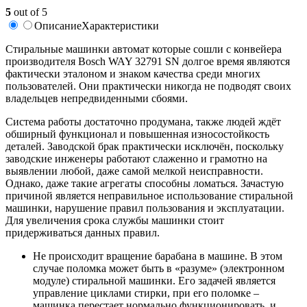
5
out of 5
Описание
Характеристики
Стиральные машинки автомат которые сошли с конвейера
производителя Bosch WAY 32791 SN долгое время являются
фактически эталоном и знаком качества среди многих
пользователей. Они практически никогда не подводят своих
владельцев непредвиденными сбоями.
Система работы достаточно продумана, также людей ждёт
обширный функционал и повышенная износостойкость
деталей. Заводской брак практически исключён, поскольку
заводские инженеры работают слаженно и грамотно на
выявлении любой, даже самой мелкой неисправности.
Однако, даже такие агрегаты способны ломаться. Зачастую
причиной является неправильное использование стиральной
машинки, нарушение правил пользования и эксплуатации.
Для увеличения срока службы машинки стоит
придерживаться данных правил.
Не происходит вращение барабана в машине. В этом
случае поломка может быть в «разуме» (электронном
модуле) стиральной машинки. Его задачей является
управление циклами стирки, при его поломке –
машинка перестает нормально функционировать, и