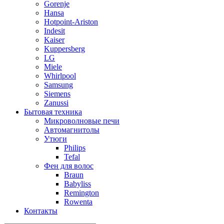
Gorenje
Hansa
Hotpoint-Ariston
Indesit
Kaiser
Kuppersberg
LG
Miele
Whirlpool
Samsung
Siemens
Zanussi
Бытовая техника
Микроволновые печи
Автомагнитолы
Утюги
Philips
Tefal
Фен для волос
Braun
Babyliss
Remington
Rowenta
Контакты