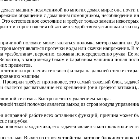
делает машину незаменимой во многих домах мира: она почти не 
ебрежном обращении с домашним помощником, несоблюдении ин
. Это естественное состояние и требует только замены некотор
итет и спрос изделия объясняется удобством установки и экспл
й причиной поломки может являться поломка мотора машинки. Дл
роя могут являться протечки воды или скачки напряжения. В эт
а «разболтана», вероятно, сломана непосредственно ручка. Ее м
Вероятно, в зазор между баком и барабаном машинки попал пост
них предметов.
плотности крепления сетевого фильтра на дальней стенке стира
нированию машины.
Проверки требует противовес, это самый тяжелый блок, задачей
 является расшатывание его креплений (они требуют затяжки), а
сливной системы. Быстро лечится удалением засора.
чиной такой поломки является выход из строя модуля управлен
и исправной работе всех остальных функций, причина может быт
ене патрубка.
поломки таходатчика, его задачей является контроль количеств
сколько. Выход из строя устройства, которое блокирует люк, 