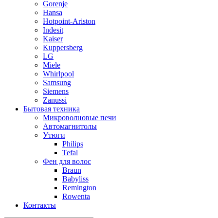
Gorenje
Hansa
Hotpoint-Ariston
Indesit
Kaiser
Kuppersberg
LG
Miele
Whirlpool
Samsung
Siemens
Zanussi
Бытовая техника
Микроволновые печи
Автомагнитолы
Утюги
Philips
Tefal
Фен для волос
Braun
Babyliss
Remington
Rowenta
Контакты