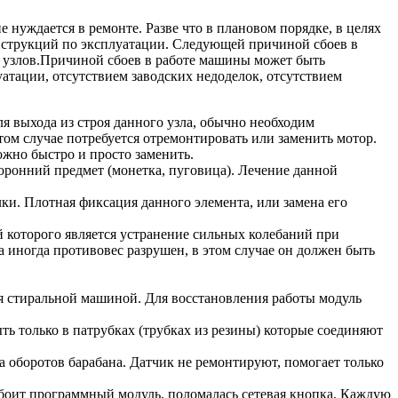
нуждается в ремонте. Разве что в плановом порядке, в целях
струкций по эксплуатации. Следующей причиной сбоев в
ых узлов.Причиной сбоев в работе машины может быть
уатации, отсутствием заводских недоделок, отсутствием
я выхода из строя данного узла, обычно необходим
ом случае потребуется отремонтировать или заменить мотор.
ожно быстро и просто заменить.
оронний предмет (монетка, пуговица). Лечение данной
лки. Плотная фиксация данного элемента, или замена его
 которого является устранение сильных колебаний при
 иногда противовес разрушен, в этом случае он должен быть
ия стиральной машиной. Для восстановления работы модуль
ь только в патрубках (трубках из резины) которые соединяют
а оборотов барабана. Датчик не ремонтируют, помогает только
сбоит программный модуль, поломалась сетевая кнопка. Каждую