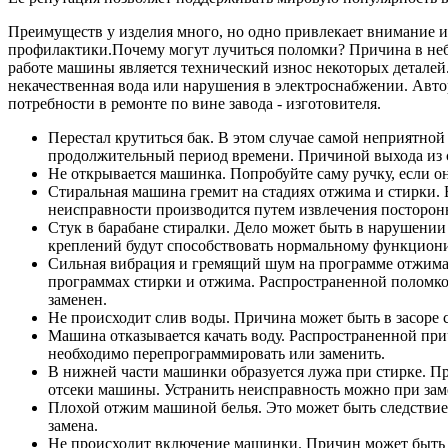
Преимуществ у изделия много, но одно привлекает внимание и 
профилактики.Почему могут лучиться поломки? Причина в н
работе машины является технический износ некоторых деталей
некачественная вода или нарушения в электроснабжении. Автор
потребности в ремонте по вине завода - изготовителя.
Перестал крутиться бак. В этом случае самой неприятно
продолжительный период времени. Причиной выхода из ст
Не открывается машинка. Попробуйте саму ручку, если он
Стиральная машина гремит на стадиях отжима и стирки. 
неисправности производится путем извлечения посторон
Стук в барабане стиралки. Дело может быть в нарушении 
креплений будут способствовать нормальному функцио
Сильная вибрация и гремящий шум на программе отжима. 
программах стирки и отжима. Распространенной поломкой
заменен.
Не происходит слив воды. Причина может быть в засоре 
Машина отказывается качать воду. Распространенной при
необходимо перепрограммировать или заменить.
В нижней части машинки образуется лужа при стирке. Пр
отсеки машины. Устранить неисправность можно при зам
Плохой отжим машиной белья. Это может быть следствием 
замена.
Не происходит включение машинки. Причин может быть не