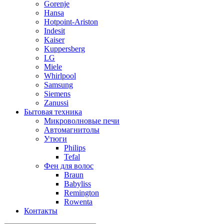
Gorenje
Hansa
Hotpoint-Ariston
Indesit
Kaiser
Kuppersberg
LG
Miele
Whirlpool
Samsung
Siemens
Zanussi
Бытовая техника
Микроволновые печи
Автомагнитолы
Утюги
Philips
Tefal
Фен для волос
Braun
Babyliss
Remington
Rowenta
Контакты