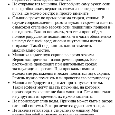
Не открывается машинка. Попробуйте саму ручку, если
она «разболтана», вероятно, сломана непосредственно
ручка. Ее можно быстро и просто заменить.
Слышно грохот во время режима стирки, отжима. В
случае сопровождения грохота звуками скрежета железа,
с высокой степенью вероятности подшипник пришел в
негодность. Важно понимать, что если произойдет
полное разрушение подшипника, его части обязательно
нанесут большой вред многим внутренним частям
стиралки. Такой подшипник важно заменить
максимально быстро.
Машинка издает звук скрипа во время отжима.
Вероятная причина – износ ремня привода. Его
растяжение происходит при длительных сроках
эксплуатации агрегата. При проскальзывании
вследствие растяжения и может появиться звук скрипа.
Ремень нужно поменять или провести его регулировку.
Машина вибрирует и прыгает при запуске отжима.
Такой эффект могут давать пружины, на которых
производится крепление бака машинки. Если они стали
не упругими от времени, их нужно заменить.
Не происходит слив воды. Причина может быть в засоре
сливной системы. Быстро лечится удалением засора.
Не закачивается вода в стиральную машину. Мог
произойти сбой в модуле, который выполняет