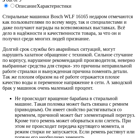
Описание
Характеристики
Стиральные машинки Bosch WLF 16165 недаром отмечаются
как пользователями по всему миру, так и специалистами и
даже получают награды на всевозможных выставках. Всё
дело в надёжности и качественности товара, за что он и
получил среди многих людей признание.
Долгий срок службы без аварийных ситуаций, могут
нарушить халатное обращение с техникой. Сильное стучание
по корпусу, нарушение рекомендаций производителя, неверно
выбранные средства для стирки- это причины неправильной
работе стриалки и вынужденная причина поменять детали.
Так же плохим образом на её работе отражается плохое
качество воды и переменное напряжение в сети. А заводской
брак у машинок очень маленький процент.
Не происходит вращение барабана в стиральной
машине. Такая поломка может быть связана с ремнем
(приводным). Он имеет свойство растягиваться со
временем, причиной может быт элементарный перегруз.
Кроме того ремень может оборваться или слететь. При
этом не происходит передача крутящего момента, и
режим стирки не запускается. Если ремень растянут или
порван его необходимо заменить.