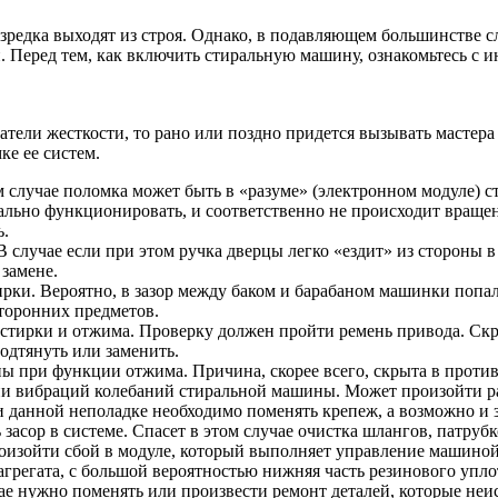
изредка выходят из строя. Однако, в подавляющем большинстве
Перед тем, как включить стиральную машину, ознакомьтесь с и
затели жесткости, то рано или поздно придется вызывать мастер
ке ее систем.
 случае поломка может быть в «разуме» (электронном модуле) с
мально функционировать, и соответственно не происходит враще
ь.
 случае если при этом ручка дверцы легко «ездит» из стороны в
 замене.
рки. Вероятно, в зазор между баком и барабаном машинки попа
торонних предметов.
тирки и отжима. Проверку должен пройти ремень привода. Скр
одтянуть или заменить.
 при функции отжима. Причина, скорее всего, скрыта в против
ии вибраций колебаний стиральной машины. Может произойти ра
 данной неполадке необходимо поменять крепеж, а возможно и за
асор в системе. Спасет в этом случае очистка шлангов, патрубк
роизойти сбой в модуле, который выполняет управление машино
агрегата, с большой вероятностью нижняя часть резинового упло
ае нужно поменять или произвести ремонт деталей, которые неи