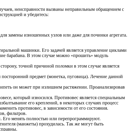
 случаев, неисправности вызваны неправильным обращением с
нструкцией и убедитесь:
а для замены изношенных узлов или даже для починки агрегата.
тиральной машинки. Его задачей является управление циклами
ние барабана. В этом случае можно «прошить» модуль
 сторону, точной причиной поломки в этом случае является
л посторонний предмет (монетка, пуговица). Лечение данной
ипеть он может при излишнем растяжении. Проанализировав
овесе, который износился. Противовес является специальным
збалтывание его креплений, в некоторых случаях процесс
менить противовес, в зависимости от его состояния.
ов, фильтров.
й. Его менять полностью или перепрограммируют.
тнителя (манжеты) прохудилась. Так же могут быть
справны.