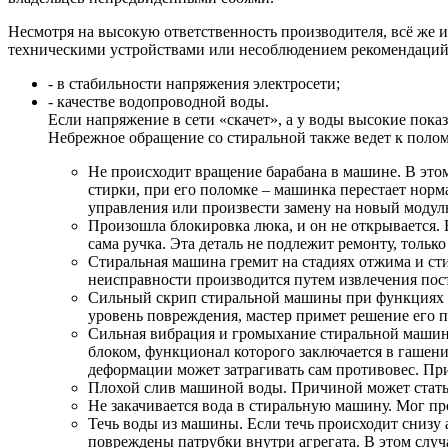
Несмотря на высокую ответственность производителя, всё же 
техническими устройствами или несоблюдением рекомендаций. 
- в стабильности напряжения электросети;
- качестве водопроводной воды.
Если напряжение в сети «скачет», а у воды высокие пока
Небрежное обращение со стиральной также ведет к полом
Не происходит вращение барабана в машине. В этом
стирки, при его поломке – машинка перестает нор
управления или произвести замену на новый модул
Произошла блокировка люка, и он не открывается. В
сама ручка. Эта деталь не подлежит ремонту, только
Стиральная машина гремит на стадиях отжима и сти
неисправности производится путем извлечения пос
Сильный скрип стиральной машины при функциях с
уровень повреждения, мастер примет решение его п
Сильная вибрация и громыхание стиральной машины
блоком, функционал которого заключается в гашен
деформации может затрагивать сам противовес. При
Плохой слив машиной воды. Причиной может стать з
Не закачивается вода в стиральную машину. Мог п
Течь воды из машины. Если течь происходит снизу 
повреждены патрубки внутри агрегата. В этом случ