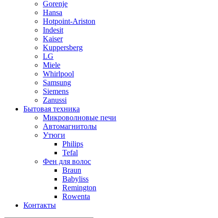
Gorenje
Hansa
Hotpoint-Ariston
Indesit
Kaiser
Kuppersberg
LG
Miele
Whirlpool
Samsung
Siemens
Zanussi
Бытовая техника
Микроволновые печи
Автомагнитолы
Утюги
Philips
Tefal
Фен для волос
Braun
Babyliss
Remington
Rowenta
Контакты