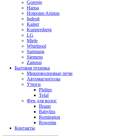
Gorenje
Hansa
Hotpoint-Ariston
Indesit
Kaiser
Kuppersberg
LG
Miele
Whirlpool
Samsung
Siemens
Zanussi
Бытовая техника
Микроволновые печи
Автомагнитолы
Утюги
Philips
Tefal
Фен для волос
Braun
Babyliss
Remington
Rowenta
Контакты