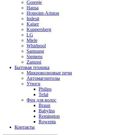
Gorenje
Hansa
Hotpoint-Ariston
Indesit
Kaiser
Kuppersberg
LG
Miele
Whirlpool
Samsung
Siemens
Zanussi
Бытовая техника
Микроволновые печи
Автомагнитолы
Утюги
Philips
Tefal
Фен для волос
Braun
Babyliss
Remington
Rowenta
Контакты