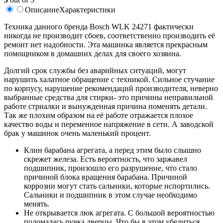
Описание
Характеристики
Техника данного бренда Bosch WLK 24271 фактически
никогда не производит сбоев, соответственно производить её
ремонт нет надобности. Эта машинка является прекрасным
помощником в домашних делах для своего хозяина.
Долгий срок службы без аварийных ситуаций, могут
нарушить халатное обращение с техникой. Сильное стучание
по корпусу, нарушение рекомендаций производителя, неверно
выбранные средства для стирки- это причины неправильной
работе стриалки и вынужденная причина поменять детали.
Так же плохим образом на её работе отражается плохое
качество воды и переменное напряжение в сети. А заводской
брак у машинок очень маленький процент.
Клин барабана агрегата, а перед этим было слышно
скрежет железа. Есть вероятность, что заржавел
подшипник, произошло его разрушение, что стало
причиной блока вращения барабана. Причиной
коррозии могут стать сальники, которые испортились.
Сальники и подшипник в этом случае необходимо
менять.
Не открывается люк агрегата. С большой вероятностью
поломалась ручка дверцы. Что бы в этом убедиться