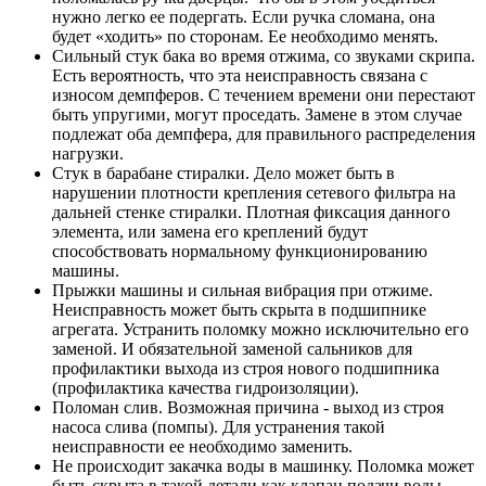
нужно легко ее подергать. Если ручка сломана, она
будет «ходить» по сторонам. Ее необходимо менять.
Сильный стук бака во время отжима, со звуками скрипа.
Есть вероятность, что эта неисправность связана с
износом демпферов. С течением времени они перестают
быть упругими, могут проседать. Замене в этом случае
подлежат оба демпфера, для правильного распределения
нагрузки.
Стук в барабане стиралки. Дело может быть в
нарушении плотности крепления сетевого фильтра на
дальней стенке стиралки. Плотная фиксация данного
элемента, или замена его креплений будут
способствовать нормальному функционированию
машины.
Прыжки машины и сильная вибрация при отжиме.
Неисправность может быть скрыта в подшипнике
агрегата. Устранить поломку можно исключительно его
заменой. И обязательной заменой сальников для
профилактики выхода из строя нового подшипника
(профилактика качества гидроизоляции).
Поломан слив. Возможная причина - выход из строя
насоса слива (помпы). Для устранения такой
неисправности ее необходимо заменить.
Не происходит закачка воды в машинку. Поломка может
быть скрыта в такой детали как клапан подачи воды