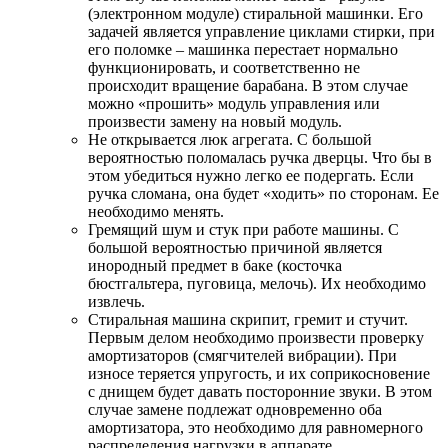
(электронном модуле) стиральной машинки. Его
задачей является управление циклами стирки, при
его поломке – машинка перестает нормально
функционировать, и соответственно не
происходит вращение барабана. В этом случае
можно «прошить» модуль управления или
произвести замену на новый модуль.
Не открывается люк агрегата. С большой
вероятностью поломалась ручка дверцы. Что бы в
этом убедиться нужно легко ее подергать. Если
ручка сломана, она будет «ходить» по сторонам. Ее
необходимо менять.
Гремящий шум и стук при работе машины. С
большой вероятностью причиной является
инородный предмет в баке (косточка
бюстгальтера, пуговица, мелочь). Их необходимо
извлечь.
Стиральная машина скрипит, гремит и стучит.
Первым делом необходимо произвести проверку
амортизаторов (смягчителей вибрации). При
износе теряется упругость, и их соприкосновение
с днищем будет давать посторонние звуки. В этом
случае замене подлежат одновременно оба
амортизатора, это необходимо для равномерного
распределения нагрузки в аппарате.