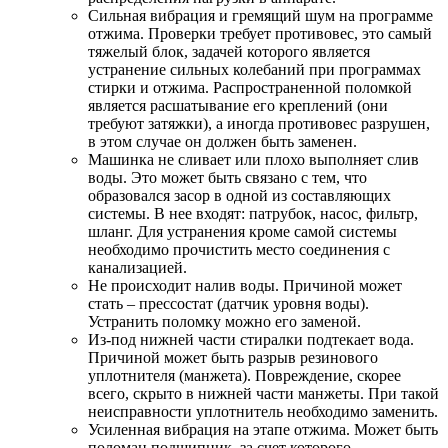
Сильная вибрация и гремящий шум на программе
отжима. Проверки требует противовес, это самый
тяжелый блок, задачей которого является
устранение сильных колебаний при программах
стирки и отжима. Распространенной поломкой
является расшатывание его креплений (они
требуют затяжки), а иногда противовес разрушен,
в этом случае он должен быть заменен.
Машинка не сливает или плохо выполняет слив
воды. Это может быть связано с тем, что
образовался засор в одной из составляющих
системы. В нее входят: патрубок, насос, фильтр,
шланг. Для устранения кроме самой системы
необходимо прочистить место соединения с
канализацией.
Не происходит налив воды. Причиной может
стать – прессостат (датчик уровня воды).
Устранить поломку можно его заменой.
Из-под нижней части стиралки подтекает вода.
Причиной может быть разрыв резинового
уплотнителя (манжета). Повреждение, скорее
всего, скрыто в нижней части манжеты. При такой
неисправности уплотнитель необходимо заменить.
Усиленная вибрация на этапе отжима. Может быть
поломан подшипник, за счет которого