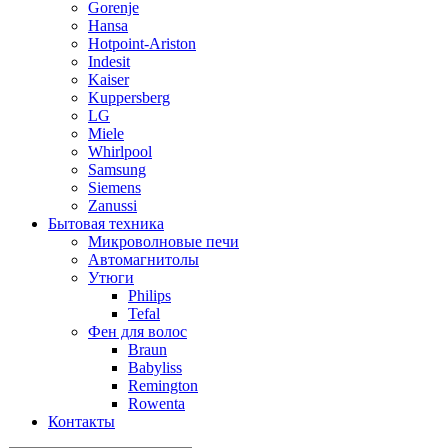
Gorenje
Hansa
Hotpoint-Ariston
Indesit
Kaiser
Kuppersberg
LG
Miele
Whirlpool
Samsung
Siemens
Zanussi
Бытовая техника
Микроволновые печи
Автомагнитолы
Утюги
Philips
Tefal
Фен для волос
Braun
Babyliss
Remington
Rowenta
Контакты