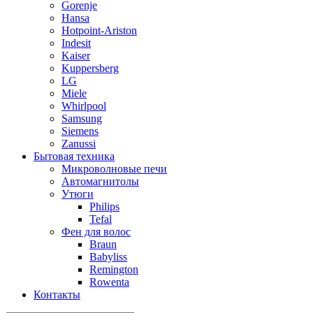
Gorenje
Hansa
Hotpoint-Ariston
Indesit
Kaiser
Kuppersberg
LG
Miele
Whirlpool
Samsung
Siemens
Zanussi
Бытовая техника
Микроволновые печи
Автомагнитолы
Утюги
Philips
Tefal
Фен для волос
Braun
Babyliss
Remington
Rowenta
Контакты