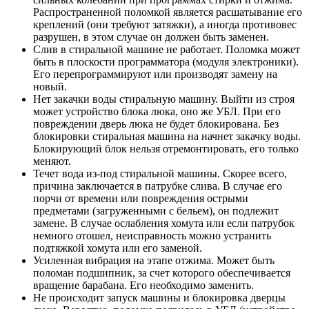
Распространенной поломкой является расшатывание его
креплений (они требуют затяжки), а иногда противовес
разрушен, в этом случае он должен быть заменен.
Слив в стиральной машине не работает. Поломка может
быть в плоскости программатора (модуля электроники).
Его перепрограммируют или производят замену на
новый.
Нет закачки воды стиральную машину. Выйти из строя
может устройство блока люка, оно же УБЛ. При его
повреждении дверь люка не будет блокирована. Без
блокировки стиральная машина на начнет закачку воды.
Блокирующий блок нельзя отремонтировать, его только
меняют.
Течет вода из-под стиральной машины. Скорее всего,
причина заключается в патрубке слива. В случае его
порчи от времени или повреждения острыми
предметами (загруженными с бельем), он подлежит
замене. В случае ослабления хомута или если патрубок
немного отошел, неисправность можно устранить
подтяжкой хомута или его заменой.
Усиленная вибрация на этапе отжима. Может быть
поломан подшипник, за счет которого обеспечивается
вращение барабана. Его необходимо заменить.
Не происходит запуск машины и блокировка дверцы