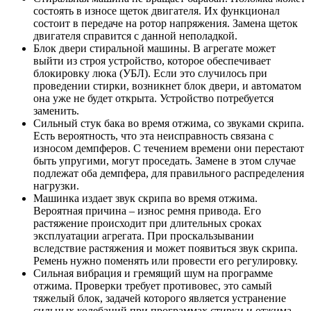
состоять в износе щеток двигателя. Их функционал
состоит в передаче на ротор напряжения. Замена щеток
двигателя справится с данной неполадкой.
Блок двери стиральной машины. В агрегате может
выйти из строя устройство, которое обеспечивает
блокировку люка (УБЛ). Если это случилось при
проведении стирки, возникнет блок двери, и автоматом
она уже не будет открыта. Устройство потребуется
заменить.
Сильный стук бака во время отжима, со звуками скрипа.
Есть вероятность, что эта неисправность связана с
износом демпферов. С течением времени они перестают
быть упругими, могут проседать. Замене в этом случае
подлежат оба демпфера, для правильного распределения
нагрузки.
Машинка издает звук скрипа во время отжима.
Вероятная причина – износ ремня привода. Его
растяжение происходит при длительных сроках
эксплуатации агрегата. При проскальзывании
вследствие растяжения и может появиться звук скрипа.
Ремень нужно поменять или провести его регулировку.
Сильная вибрация и гремящий шум на программе
отжима. Проверки требует противовес, это самый
тяжелый блок, задачей которого является устранение
сильных колебаний при программах стирки и отжима.