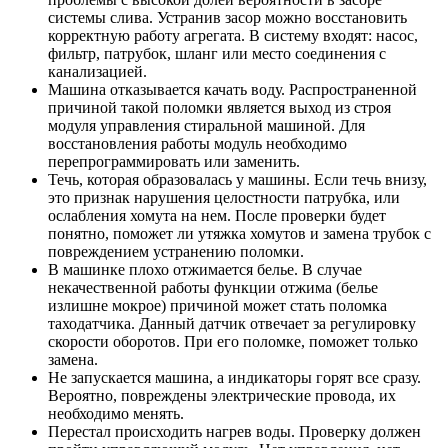
системы слива. Устранив засор можно восстановить
корректную работу агрегата. В систему входят: насос,
фильтр, патрубок, шланг или место соединения с
канализацией.
Машина отказывается качать воду. Распространенной
причиной такой поломки является выход из строя
модуля управления стиральной машиной. Для
восстановления работы модуль необходимо
перепрограммировать или заменить.
Течь, которая образовалась у машины. Если течь внизу,
это признак нарушения целостности патрубка, или
ослабления хомута на нем. После проверки будет
понятно, поможет ли утяжка хомутов и замена трубок с
повреждением устранению поломки.
В машинке плохо отжимается белье. В случае
некачественной работы функции отжима (белье
излишне мокрое) причиной может стать поломка
таходатчика. Данный датчик отвечает за регулировку
скорости оборотов. При его поломке, поможет только
замена.
Не запускается машина, а индикаторы горят все сразу.
Вероятно, повреждены электрические провода, их
необходимо менять.
Перестал происходить нагрев воды. Проверку должен