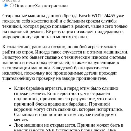
Описание
Характеристики
Стиральные машины данного бренда Bosch WOT 24455 уже
показали себя качественной и с большим сроком службы
техникой, которая редко попадает в ремонт, чаще всего только
на плановый ремонт. Её репутация позволяет поддерживать
мировую популярность во многих странах.
К сожалению, рано или поздно, но любой агрегат может
выйти из строя. Иногда такое случается и с этими машинками.
Зачастую это бывает связано с техническим износом системы
машинки и некоторых её деталей, а также нарушениями в
эксплуатации машинки. Заводской брак практически
исключён, поскольку все производимые детали проходят
тщательнейшую проверку на заводе-производителе.
Клин барабана агрегата, а перед этим было слышно
скрежет железа. Есть вероятность, что заржавел
подшипник, произошло его разрушение, что стало
причиной блока вращения барабана. Причиной
коррозии могут стать сальники, которые испортились.
Сальники и подшипник в этом случае необходимо
менять.
Люк машинки не открывается. Причина может быть в
неисправности УБЛ (устройство блока люка). Она