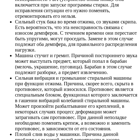
включается при запуске программы стирки. Для
исправления ситуации его нужно поменять,
отремонтировать его нельзя.
Сильный стук бака во время отжима, со звуками скрипа.
Есть вероятность, что эта неисправность связана с
износом демпферов. С течением времени они перестают
быть упругими, могут проседать. Замене в этом случае
подлежат оба демпфера, для правильного распределения
нагрузки.
Машина стучит и гремит. Причиной постороннего звука
может выступать предмет, который попал в барабан
(мелочь, украшение, пуговица). Барабан в этом случае
подлежит разборке, а предмет извлечению.
Сильная вибрация и громыхание стиральной машины
при функции отжима. Причина, скорее всего, скрыта в
противовесе, который износился. Противовес является
специальным блоком, функционал которого заключается
в гашении вибраций колебаний стиральной машины.
Может произойти разбалтывание его креплений, в
некоторых случаях процесс деформации может
затрагивать сам противовес. При данной неполадке
необходимо поменять крепеж, а возможно и заменить
противовес, в зависимости от его состояния.
Плохой слив воды у машинки. Причина данной
проблемы с высокой долей вероятности в засоре