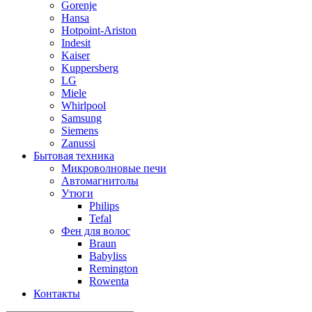
Gorenje
Hansa
Hotpoint-Ariston
Indesit
Kaiser
Kuppersberg
LG
Miele
Whirlpool
Samsung
Siemens
Zanussi
Бытовая техника
Микроволновые печи
Автомагнитолы
Утюги
Philips
Tefal
Фен для волос
Braun
Babyliss
Remington
Rowenta
Контакты