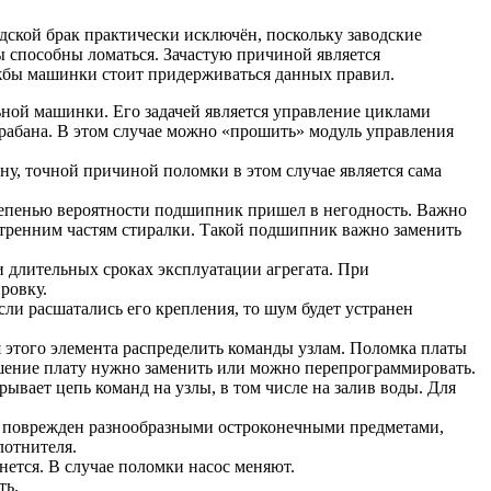
ской брак практически исключён, поскольку заводские
ы способны ломаться. Зачастую причиной является
ужбы машинки стоит придерживаться данных правил.
ьной машинки. Его задачей является управление циклами
арабана. В этом случае можно «прошить» модуль управления
ону, точной причиной поломки в этом случае является сама
степенью вероятности подшипник пришел в негодность. Важно
утренним частям стиралки. Такой подшипник важно заменить
и длительных сроках эксплуатации агрегата. При
ровку.
и расшатались его крепления, то шум будет устранен
 этого элемента распределить команды узлам. Поломка платы
ешение плату нужно заменить или можно перепрограммировать.
ывает цепь команд на узлы, в том числе на залив воды. Для
ть поврежден разнообразными остроконечными предметами,
лотнителя.
нется. В случае поломки насос меняют.
ть.