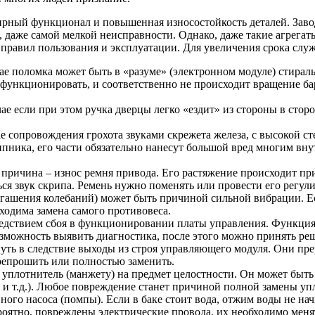
рный функционал и повышенная износостойкость деталей. Завод
даже самой мелкой неисправности. Однако, даже такие агрегат
правил пользования и эксплуатации. Для увеличения срока сл
ае поломка может быть в «разуме» (электронном модуле) стирал
 функционировать, и соответственно не происходит вращение б
ае если при этом ручка дверцы легко «ездит» из стороны в стор
е сопровождения грохота звуками скрежета железа, с высокой 
ипника, его части обязательно нанесут большой вред многим вн
 причина – износ ремня привода. Его растяжение происходит пр
ся звук скрипа. Ремень нужно поменять или провести его регули
гашения колебаний) может быть причиной сильной вибрации. Есл
ходима замена самого противовеса.
ледствием сбоя в функционировании платы управления. Функция
озможность выявить диагностика, после этого можно принять р
ть в следствие выходы из строя управляющего модуля. Они прер
репрошить или полностью заменить.
 уплотнитель (манжету) на предмет целостности. Он может бы
 и т.д.). Любое повреждение станет причиной полной замены уп
ого насоса (помпы). Если в баке стоит вода, отжим воды не нач
ероятно, повреждены электрические провода, их необходимо меня