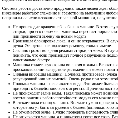
Система работы достаточно продумана, также людей ждёт обши
инженеры работают слаженно и грамотно на выявлении любой, 
неправильное использование стиральной машинки, нарушение 
Не происходит вращение барабана в машине. В этом случ
стирки, при его поломке – машинка перестает нормально
или произвести замену на новый модуль.
Произошла блокировка люка, и он не открывается. В случ
ручка. Эта деталь не подлежит ремонту, только замене.
Слышно грохот во время режима стирки, отжима. В случа
понимать, что если произойдет полное разрушение подш
максимально быстро.
Машинка издает звук скрипа во время отжима. Вероятная
проскальзывании вследствие растяжения и может появить
Сильная вибрация машины. Поломка противовеса (блока 
регулировкой или их заменой. Очень редко при этом необ
Поломка машины – не сливается вода. Это может быть с
приводит к бездействию всего агрегата. Причины даст в
Не происходит залив воды. Такая поломка может возникну
восстановления работоспособности модуля его можно пе
Вытекает вода из-под машины. Вначале нужно проверить
которые могут быть загружены с бельем (шпильки, ключи
Не отжимается белье. Нужно проверить исправность сливн
Не запускается машина, а индикаторы горят все сразу. В