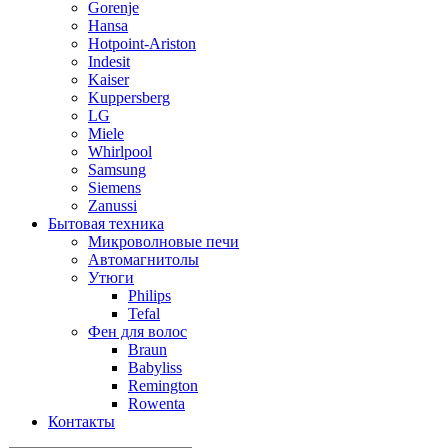
Gorenje
Hansa
Hotpoint-Ariston
Indesit
Kaiser
Kuppersberg
LG
Miele
Whirlpool
Samsung
Siemens
Zanussi
Бытовая техника
Микроволновые печи
Автомагнитолы
Утюги
Philips
Tefal
Фен для волос
Braun
Babyliss
Remington
Rowenta
Контакты