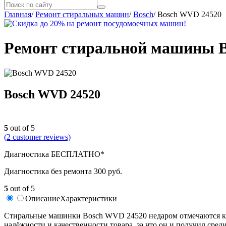
Главная
/
Ремонт стиральных машин
/
Bosch
/
Bosch WVD 24520
Ремонт стиральной машины B
Bosch WVD 24520
5
out of 5
(
2
customer reviews)
Диагностика БЕСПЛАТНО*
Диагностика без ремонта 300 руб.
5
out of 5
Описание
Характеристики
Стиральные машинки Bosch WVD 24520 недаром отмечаются как
надёжности и качественности товара, за что он и получил сре