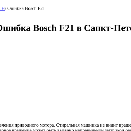
CH
/
Ошибка Bosch F21
шибка Bosch F21 в Санкт-Пет
ления приводного мотора. Стиральная машинка не видит вращен
мерное вращение может быть вызвано неправильной загрузкой бел