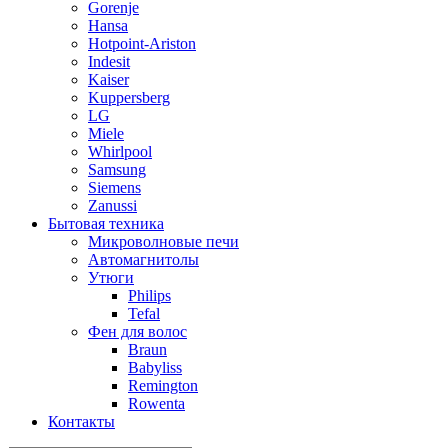
Gorenje
Hansa
Hotpoint-Ariston
Indesit
Kaiser
Kuppersberg
LG
Miele
Whirlpool
Samsung
Siemens
Zanussi
Бытовая техника
Микроволновые печи
Автомагнитолы
Утюги
Philips
Tefal
Фен для волос
Braun
Babyliss
Remington
Rowenta
Контакты