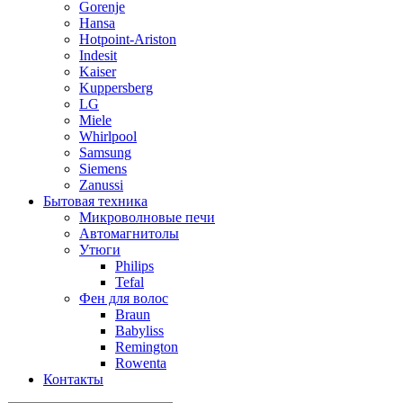
Gorenje
Hansa
Hotpoint-Ariston
Indesit
Kaiser
Kuppersberg
LG
Miele
Whirlpool
Samsung
Siemens
Zanussi
Бытовая техника
Микроволновые печи
Автомагнитолы
Утюги
Philips
Tefal
Фен для волос
Braun
Babyliss
Remington
Rowenta
Контакты