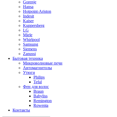
Gorenje
Hansa
Hotpoint-Ariston
Indesit
Kaiser
Kuppersberg
LG
Miele
Whirlpool
Samsung
Siemens
Zanussi
Бытовая техника
Микроволновые печи
Автомагнитолы
Утюги
Philips
Tefal
Фен для волос
Braun
Babyliss
Remington
Rowenta
Контакты