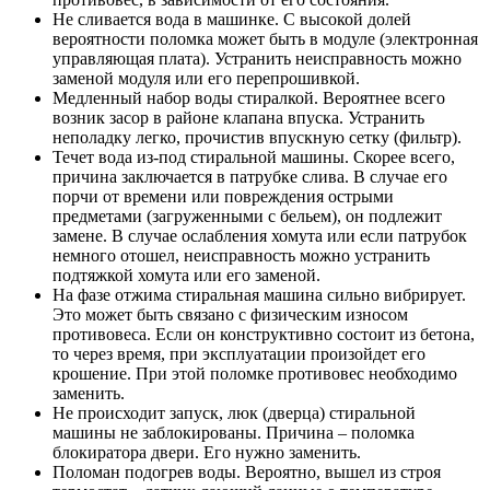
Не сливается вода в машинке. С высокой долей
вероятности поломка может быть в модуле (электронная
управляющая плата). Устранить неисправность можно
заменой модуля или его перепрошивкой.
Медленный набор воды стиралкой. Вероятнее всего
возник засор в районе клапана впуска. Устранить
неполадку легко, прочистив впускную сетку (фильтр).
Течет вода из-под стиральной машины. Скорее всего,
причина заключается в патрубке слива. В случае его
порчи от времени или повреждения острыми
предметами (загруженными с бельем), он подлежит
замене. В случае ослабления хомута или если патрубок
немного отошел, неисправность можно устранить
подтяжкой хомута или его заменой.
На фазе отжима стиральная машина сильно вибрирует.
Это может быть связано с физическим износом
противовеса. Если он конструктивно состоит из бетона,
то через время, при эксплуатации произойдет его
крошение. При этой поломке противовес необходимо
заменить.
Не происходит запуск, люк (дверца) стиральной
машины не заблокированы. Причина – поломка
блокиратора двери. Его нужно заменить.
Поломан подогрев воды. Вероятно, вышел из строя