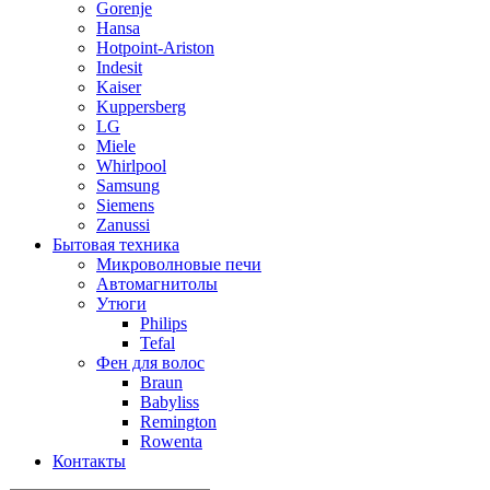
Gorenje
Hansa
Hotpoint-Ariston
Indesit
Kaiser
Kuppersberg
LG
Miele
Whirlpool
Samsung
Siemens
Zanussi
Бытовая техника
Микроволновые печи
Автомагнитолы
Утюги
Philips
Tefal
Фен для волос
Braun
Babyliss
Remington
Rowenta
Контакты