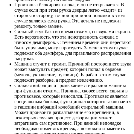
Произошла блокировка люка, и он не открывается. В
случае если при этом ручка дверцы легко «ездит» из
стороны в сторону, точной причиной поломки в этом
случае является сама ручка. Эта деталь не подлежит
ремонту, только замене.
Сильный стук бака во время отжима, со звуками скрипа.
Есть вероятность, что эта неисправность связана с
износом демпферов. С течением времени они перестают
быть упругими, могут проседать. Замене в этом случае
подлежат оба демпфера, для правильного распределения
нагрузки.
Машина стучит и гремит. Причиной постороннего звука
может выступать предмет, который попал в барабан
(мелочь, украшение, пуговица). Барабан в этом случае
подлежит разборке, а предмет извлечению.
Сильная вибрация и громыхание стиральной машины
при функции отжима. Причина, скорее всего, скрыта в
противовесе, который износился. Противовес является
специальным блоком, функционал которого заключается
в гашении вибраций колебаний стиральной машины.
Может произойти разбалтывание его креплений, в
некоторых случаях процесс деформации может
затрагивать сам противовес. При данной неполадке
необходимо поменять крепеж, а возможно и заменить
противовес, в зависимости от его состояния.