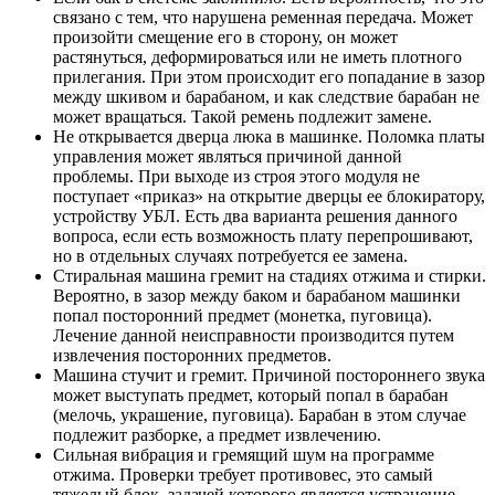
связано с тем, что нарушена ременная передача. Может
произойти смещение его в сторону, он может
растянуться, деформироваться или не иметь плотного
прилегания. При этом происходит его попадание в зазор
между шкивом и барабаном, и как следствие барабан не
может вращаться. Такой ремень подлежит замене.
Не открывается дверца люка в машинке. Поломка платы
управления может являться причиной данной
проблемы. При выходе из строя этого модуля не
поступает «приказ» на открытие дверцы ее блокиратору,
устройству УБЛ. Есть два варианта решения данного
вопроса, если есть возможность плату перепрошивают,
но в отдельных случаях потребуется ее замена.
Стиральная машина гремит на стадиях отжима и стирки.
Вероятно, в зазор между баком и барабаном машинки
попал посторонний предмет (монетка, пуговица).
Лечение данной неисправности производится путем
извлечения посторонних предметов.
Машина стучит и гремит. Причиной постороннего звука
может выступать предмет, который попал в барабан
(мелочь, украшение, пуговица). Барабан в этом случае
подлежит разборке, а предмет извлечению.
Сильная вибрация и гремящий шум на программе
отжима. Проверки требует противовес, это самый
тяжелый блок, задачей которого является устранение