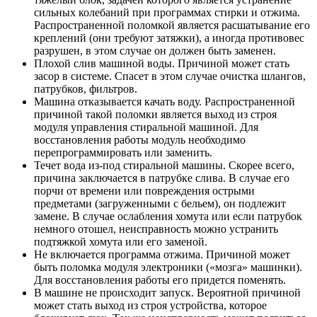
сильных колебаний при программах стирки и отжима.
Распространенной поломкой является расшатывание его
креплений (они требуют затяжки), а иногда противовес
разрушен, в этом случае он должен быть заменен.
Плохой слив машиной воды. Причиной может стать
засор в системе. Спасет в этом случае очистка шлангов,
патрубков, фильтров.
Машина отказывается качать воду. Распространенной
причиной такой поломки является выход из строя
модуля управления стиральной машиной. Для
восстановления работы модуль необходимо
перепрограммировать или заменить.
Течет вода из-под стиральной машины. Скорее всего,
причина заключается в патрубке слива. В случае его
порчи от времени или повреждения острыми
предметами (загруженными с бельем), он подлежит
замене. В случае ослабления хомута или если патрубок
немного отошел, неисправность можно устранить
подтяжкой хомута или его заменой.
Не включается программа отжима. Причиной может
быть поломка модуля электроники («мозга» машинки).
Для восстановления работы его придется поменять.
В машине не происходит запуск. Вероятной причиной
может стать выход из строя устройства, которое