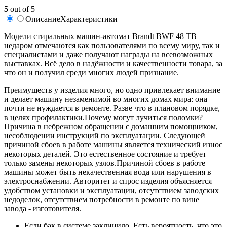
5
out of 5
Описание
Характеристики
Модели стиральных машин-автомат Brandt BWF 48 TB
недаром отмечаются как пользователями по всему миру, так и
специалистами и даже получают награды на всевозможных
выставках. Всё дело в надёжности и качественности товара, за
что он и получил среди многих людей признание.
Преимуществ у изделия много, но одно привлекает внимание
и делает машину незаменимой во многих домах мира: она
почти не нуждается в ремонте. Разве что в плановом порядке,
в целях профилактики.Почему могут лучиться поломки?
Причина в небрежном обращении с домашним помощником,
несоблюдении инструкций по эксплуатации. Следующей
причиной сбоев в работе машины является технический износ
некоторых деталей. Это естественное состояние и требует
только замены некоторых узлов.Причиной сбоев в работе
машины может быть некачественная вода или нарушения в
электроснабжении. Авторитет и спрос изделия объясняется
удобством установки и эксплуатации, отсутствием заводских
недоделок, отсутствием потребности в ремонте по вине
завода - изготовителя.
Если бак в системе заклинило. Есть вероятность, что это