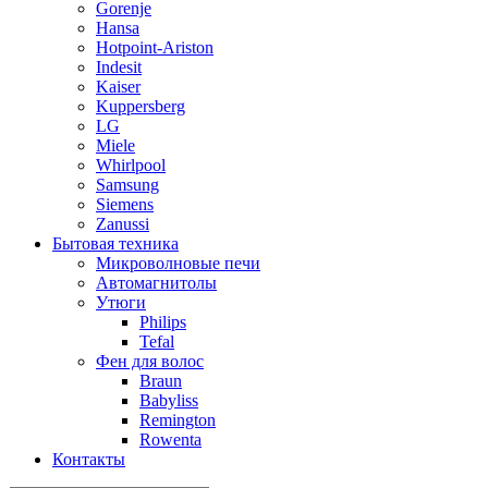
Gorenje
Hansa
Hotpoint-Ariston
Indesit
Kaiser
Kuppersberg
LG
Miele
Whirlpool
Samsung
Siemens
Zanussi
Бытовая техника
Микроволновые печи
Автомагнитолы
Утюги
Philips
Tefal
Фен для волос
Braun
Babyliss
Remington
Rowenta
Контакты