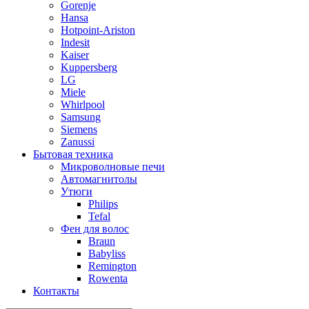
Gorenje
Hansa
Hotpoint-Ariston
Indesit
Kaiser
Kuppersberg
LG
Miele
Whirlpool
Samsung
Siemens
Zanussi
Бытовая техника
Микроволновые печи
Автомагнитолы
Утюги
Philips
Tefal
Фен для волос
Braun
Babyliss
Remington
Rowenta
Контакты