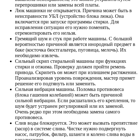
перепрошивки или замены всей платы.
Люк машинки не открывается. Причина может быть в
неисправности УБЛ (устройство блока люка). Она
включается при запуске программы стирки. Для
исправления ситуации его нужно поменять,
отремонтировать его нельзя.
Гремящий шум и стук при работе машины. С большой
вероятностью причиной является инородный предмет в
баке (косточка бюстгальтера, пуговица, мелочь). Их
необходимо извлечь.
Сильный скрип стиральной машины при функциях
стирки и отжима. Проверку должен пройти ремень
привода. Скрипеть он может при излишнем растяжении.
Проанализировав уровень повреждения, мастер примет
решение его подтянуть или заменить.
Сильная вибрация машины. Поломка противовеса
(блока гашения колебаний) может быть причиной
сильной вибрации. Если расшатались его крепления, то
шум будет устранен регулировкой или их заменой.
Очень редко при этом необходима замена самого
противовеса.
Слив воды блокируется. Это может вызвать препятствие
(засор) в системе слива. Чистке нужно подвергнуть
насос, патрубок, фильтр, шланги и колено слива воды в
канализацию.