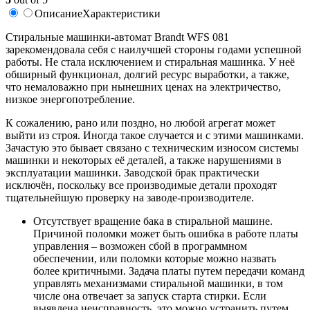
Описание
Характеристики
Стиральные машинки-автомат Brandt WFS 081
зарекомендовала себя с наилучшей стороны годами успешной
работы. Не стала исключением и стиральная машинка. У неё
обширный функционал, долгий ресурс выработки, а также,
что немаловажно при нынешних ценах на электричество,
низкое энергопотребление.
К сожалению, рано или поздно, но любой агрегат может
выйти из строя. Иногда такое случается и с этими машинками.
Зачастую это бывает связано с техническим износом системы
машинки и некоторых её деталей, а также нарушениями в
эксплуатации машинки. Заводской брак практически
исключён, поскольку все производимые детали проходят
тщательнейшую проверку на заводе-производителе.
Отсутствует вращение бака в стиральной машине.
Причиной поломки может быть ошибка в работе платы
управления – возможен сбой в программном
обеспечении, или поломки которые можно назвать
более критичными. Задача платы путем передачи команд
управлять механизмами стиральной машинки, в том
числе она отвечает за запуск старта стирки. Если
выявлена неисправность, это можно устранить путем