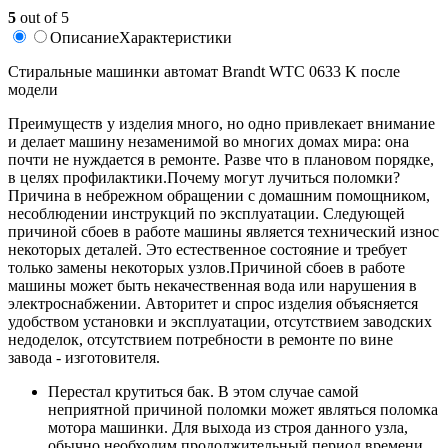
5
out of 5
Описание
Характеристики
Стиральные машинки автомат Brandt WTC 0633 K после
модели
Преимуществ у изделия много, но одно привлекает внимание
и делает машину незаменимой во многих домах мира: она
почти не нуждается в ремонте. Разве что в плановом порядке,
в целях профилактики.Почему могут лучиться поломки?
Причина в небрежном обращении с домашним помощником,
несоблюдении инструкций по эксплуатации. Следующей
причиной сбоев в работе машины является технический износ
некоторых деталей. Это естественное состояние и требует
только замены некоторых узлов.Причиной сбоев в работе
машины может быть некачественная вода или нарушения в
электроснабжении. Авторитет и спрос изделия объясняется
удобством установки и эксплуатации, отсутствием заводских
недоделок, отсутствием потребности в ремонте по вине
завода - изготовителя.
Перестал крутиться бак. В этом случае самой
неприятной причиной поломки может являться поломка
мотора машинки. Для выхода из строя данного узла,
обычно необходим продолжительный период времени.