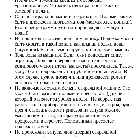
«разболтались». Устранить неисправность можно
заменой пружин.
Слив в стиральной машине не работает. Поломка может
быть в плоскости программатора (модуля электроники).
Его перепрограммируют или производят замену на
новый.
Не происходит закачка воды в машинку. Поломка может
быть скрыта в такой детали как клапан подачи воды
(впускной). Его не ремонтируют, он подлежит замене.
Течь воды из машины. Если течь происходит снизу
агрегата, с большой вероятностью нижняя часть
резинового уплотнителя (манжеты) прохудилась. Так же
могут быть повреждены патрубки внутри агрегата. В
этом случае нужно поменять или произвести ремонт
деталей, которые неисправны.
Не включается отжим белья в стиральной машине. Это
может быть вызвано поломкой прессостата (датчика
который отвечает за уровень воды). Не корректная
работа этого прибора или полный выход из строя, будет
препятствовать отдаче приказов на запуск отжима
«мозговой» платой, которая управляет всеми
процессами в агрегате. Поломанный пресостат
подлежит замене.
Не происходит запуск, люк (дверца) стиральной