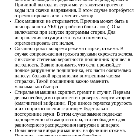
Причиной выхода из строя могут являться протечки
воды или скачки напряжения. В этом случае потребуется
отремонтировать или заменить мотор.
Люк машинки не открывается. Причина может быть в
неисправности УБЛ (устройство блока люка). Она
включается при запуске программы стирки. Для
исправления ситуации его нужно поменять,
отремонтировать его нельзя.
Слышно грохот во время режима стирки, отжима. В
случае сопровождения грохота звуками скрежета железа,
с высокой степенью вероятности подшипник пришел в
негодность. Важно понимать, что если произойдет
полное разрушение подшипника, его части обязательно
нанесут большой вред многим внутренним частям
стиралки. Такой подшипник важно заменить
максимально быстро.
Стиральная машина скрипит, гремит и стучит. Первым
делом необходимо произвести проверку амортизаторов
(смягчителей вибрации). При износе теряется упругость,
и их соприкосновение с днищем будет давать
посторонние звуки. В этом случае замене подлежат
одновременно оба амортизатора, это необходимо для
равномерного распределения нагрузки в аппарате.
Повышенная вибрация машины на функции отжима.
Причина – пружины крепления барабана