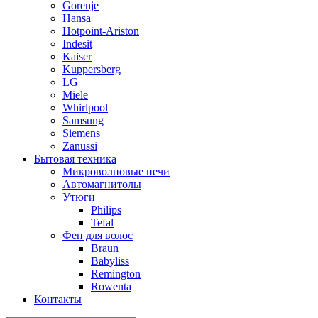
Gorenje
Hansa
Hotpoint-Ariston
Indesit
Kaiser
Kuppersberg
LG
Miele
Whirlpool
Samsung
Siemens
Zanussi
Бытовая техника
Микроволновые печи
Автомагнитолы
Утюги
Philips
Tefal
Фен для волос
Braun
Babyliss
Remington
Rowenta
Контакты