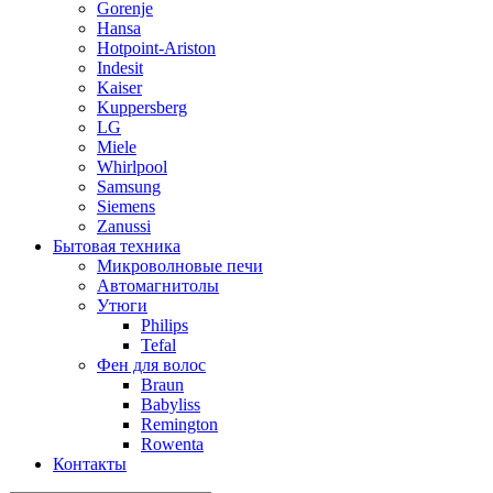
Gorenje
Hansa
Hotpoint-Ariston
Indesit
Kaiser
Kuppersberg
LG
Miele
Whirlpool
Samsung
Siemens
Zanussi
Бытовая техника
Микроволновые печи
Автомагнитолы
Утюги
Philips
Tefal
Фен для волос
Braun
Babyliss
Remington
Rowenta
Контакты