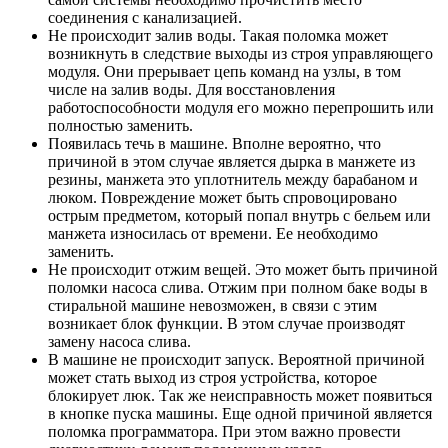
соединения с канализацией.
Не происходит залив воды. Такая поломка может
возникнуть в следствие выходы из строя управляющего
модуля. Они прерывает цепь команд на узлы, в том
числе на залив воды. Для восстановления
работоспособности модуля его можно перепрошить или
полностью заменить.
Появилась течь в машине. Вполне вероятно, что
причиной в этом случае является дырка в манжете из
резины, манжета это уплотнитель между барабаном и
люком. Повреждение может быть спровоцировано
острым предметом, который попал внутрь с бельем или
манжета износилась от времени. Ее необходимо
заменить.
Не происходит отжим вещей. Это может быть причиной
поломки насоса слива. Отжим при полном баке воды в
стиральной машине невозможен, в связи с этим
возникает блок функции. В этом случае производят
замену насоса слива.
В машине не происходит запуск. Вероятной причиной
может стать выход из строя устройства, которое
блокирует люк. Так же неисправность может появиться
в кнопке пуска машины. Еще одной причиной является
поломка программатора. При этом важно провести