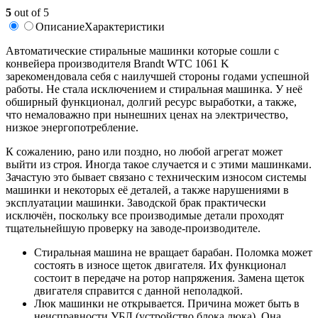
5
out of 5
Описание
Характеристики
Автоматические стиральные машинки которые сошли с
конвейера производителя Brandt WTC 1061 K
зарекомендовала себя с наилучшей стороны годами успешной
работы. Не стала исключением и стиральная машинка. У неё
обширный функционал, долгий ресурс выработки, а также,
что немаловажно при нынешних ценах на электричество,
низкое энергопотребление.
К сожалению, рано или поздно, но любой агрегат может
выйти из строя. Иногда такое случается и с этими машинками.
Зачастую это бывает связано с техническим износом системы
машинки и некоторых её деталей, а также нарушениями в
эксплуатации машинки. Заводской брак практически
исключён, поскольку все производимые детали проходят
тщательнейшую проверку на заводе-производителе.
Стиральная машина не вращает барабан. Поломка может
состоять в износе щеток двигателя. Их функционал
состоит в передаче на ротор напряжения. Замена щеток
двигателя справится с данной неполадкой.
Люк машинки не открывается. Причина может быть в
неисправности УБЛ (устройство блока люка). Она