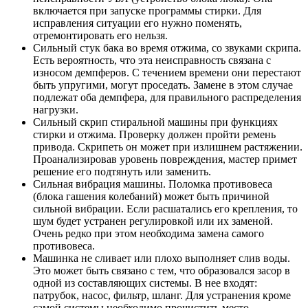
включается при запуске программы стирки. Для
исправления ситуации его нужно поменять,
отремонтировать его нельзя.
Сильный стук бака во время отжима, со звуками скрипа.
Есть вероятность, что эта неисправность связана с
износом демпферов. С течением времени они перестают
быть упругими, могут проседать. Замене в этом случае
подлежат оба демпфера, для правильного распределения
нагрузки.
Сильный скрип стиральной машины при функциях
стирки и отжима. Проверку должен пройти ремень
привода. Скрипеть он может при излишнем растяжении.
Проанализировав уровень повреждения, мастер примет
решение его подтянуть или заменить.
Сильная вибрация машины. Поломка противовеса
(блока гашения колебаний) может быть причиной
сильной вибрации. Если расшатались его крепления, то
шум будет устранен регулировкой или их заменой.
Очень редко при этом необходима замена самого
противовеса.
Машинка не сливает или плохо выполняет слив воды.
Это может быть связано с тем, что образовался засор в
одной из составляющих системы. В нее входят:
патрубок, насос, фильтр, шланг. Для устранения кроме
самой системы необходимо прочистить место