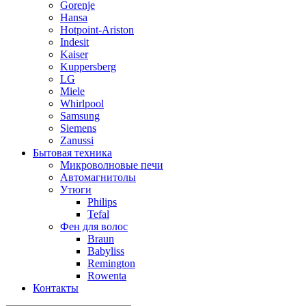
Gorenje
Hansa
Hotpoint-Ariston
Indesit
Kaiser
Kuppersberg
LG
Miele
Whirlpool
Samsung
Siemens
Zanussi
Бытовая техника
Микроволновые печи
Автомагнитолы
Утюги
Philips
Tefal
Фен для волос
Braun
Babyliss
Remington
Rowenta
Контакты