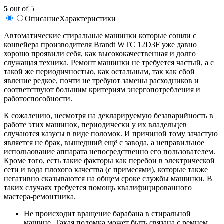
5
out of 5
Описание
Характеристики
Автоматические стиральные машинки которые сошли с
конвейера производителя Brandt WTC 12D3F уже давно
хорошо проявили себя, как высококачественная и долго
служащая техника. Ремонт машинки не требуется частый, а с
такой же периодичностью, как остальным, так как сбой
явление редкое, почти не требуют замены расходников и
соответствуют большим критериям энергопотребления и
работоспособности.
К сожалению, несмотря на декларируемую безаварийность в
работе этих машинок, периодически у их владельцев
случаются казусы в виде поломок. И причиной тому зачастую
является не брак, вышедший ещё с завода, а неправильное
использование аппарата непосредственно его пользователем.
Кроме того, есть такие факторы как перебои в электрической
сети и вода плохого качества (с примесями), которые также
негативно сказываются на общем сроке службы машинки. В
таких случаях требуется помощь квалифицированного
мастера-ремонтника.
Не происходит вращение барабана в стиральной
машине. Такая поломка может быть связана с ремнем