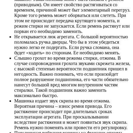
(приводным). Он имеет свойство растягиваться со
временем, причиной может быт элементарный перегруз.
Кроме того ремень может оборваться или слететь. При
этом не происходит передача крутящего момента, и
режим стирки не запускается. Если ремень растянут или
порван его необходимо заменить.
Не открывается люк агрегата. С большой вероятностью
поломалась ручка дверцы. Что бы в этом убедиться
нужно легко ее подергать. Если ручка сломана, она
будет «ходить» по сторонам. Ее необходимо менять.
Слышно грохот во время режима стирки, отжима. В
случае сопровождения грохота звуками скрежета железа,
с высокой степенью вероятности подшипник пришел в
негодность. Важно понимать, что если произойдет
полное разрушение подшипника, его части обязательно
нанесут большой вред многим внутренним частям
стиралки. Такой подшипник важно заменить
максимально быстро.
Машинка издает звук скрипа во время отжима.
Вероятная причина – износ ремня привода. Его
растяжение происходит при длительных сроках
эксплуатации агрегата. При проскальзывании
вследствие растяжения и может появиться звук скрипа.
Ремень нужно поменять или провести его регулировку.
Повышенная вибрация машины на функции отжима.