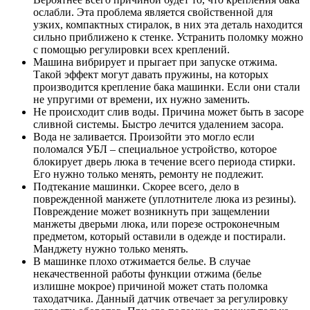
ослабли. Эта проблема является свойственной для
узких, компактных стиралок, в них эта деталь находится
сильно приближено к стенке. Устранить поломку можно
с помощью регулировки всех креплений.
Машина вибрирует и прыгает при запуске отжима.
Такой эффект могут давать пружины, на которых
производится крепление бака машинки. Если они стали
не упругими от времени, их нужно заменить.
Не происходит слив воды. Причина может быть в засоре
сливной системы. Быстро лечится удалением засора.
Вода не заливается. Произойти это могло если
поломался УБЛ – специальное устройство, которое
блокирует дверь люка в течение всего периода стирки.
Его нужно только менять, ремонту не подлежит.
Подтекание машинки. Скорее всего, дело в
поврежденной манжете (уплотнителе люка из резины).
Повреждение может возникнуть при защемлении
манжеты дверьми люка, или порезе остроконечным
предметом, который оставили в одежде и постирали.
Манджету нужно только менять.
В машинке плохо отжимается белье. В случае
некачественной работы функции отжима (белье
излишне мокрое) причиной может стать поломка
таходатчика. Данный датчик отвечает за регулировку