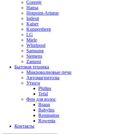
Gorenje
Hansa
Hotpoint-Ariston
Indesit
Kaiser
Kuppersberg
LG
Miele
Whirlpool
Samsung
Siemens
Zanussi
Бытовая техника
Микроволновые печи
Автомагнитолы
Утюги
Philips
Tefal
Фен для волос
Braun
Babyliss
Remington
Rowenta
Контакты