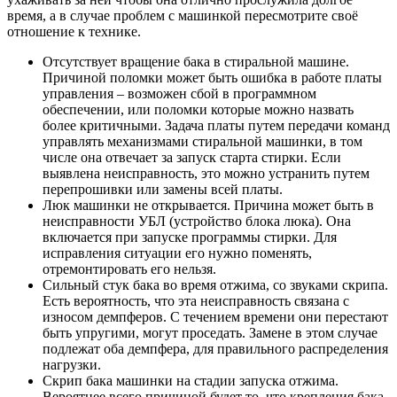
время, а в случае проблем с машинкой пересмотрите своё
отношение к технике.
Отсутствует вращение бака в стиральной машине.
Причиной поломки может быть ошибка в работе платы
управления – возможен сбой в программном
обеспечении, или поломки которые можно назвать
более критичными. Задача платы путем передачи команд
управлять механизмами стиральной машинки, в том
числе она отвечает за запуск старта стирки. Если
выявлена неисправность, это можно устранить путем
перепрошивки или замены всей платы.
Люк машинки не открывается. Причина может быть в
неисправности УБЛ (устройство блока люка). Она
включается при запуске программы стирки. Для
исправления ситуации его нужно поменять,
отремонтировать его нельзя.
Сильный стук бака во время отжима, со звуками скрипа.
Есть вероятность, что эта неисправность связана с
износом демпферов. С течением времени они перестают
быть упругими, могут проседать. Замене в этом случае
подлежат оба демпфера, для правильного распределения
нагрузки.
Скрип бака машинки на стадии запуска отжима.
Вероятнее всего причиной будет то, что крепления бака