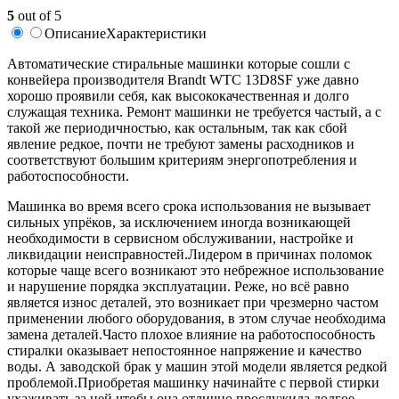
5
out of 5
Описание
Характеристики
Автоматические стиральные машинки которые сошли с
конвейера производителя Brandt WTC 13D8SF уже давно
хорошо проявили себя, как высококачественная и долго
служащая техника. Ремонт машинки не требуется частый, а с
такой же периодичностью, как остальным, так как сбой
явление редкое, почти не требуют замены расходников и
соответствуют большим критериям энергопотребления и
работоспособности.
Машинка во время всего срока использования не вызывает
сильных упрёков, за исключением иногда возникающей
необходимости в сервисном обслуживании, настройке и
ликвидации неисправностей.Лидером в причинах поломок
которые чаще всего возникают это небрежное использование
и нарушение порядка эксплуатации. Реже, но всё равно
является износ деталей, это возникает при чрезмерно частом
применении любого оборудования, в этом случае необходима
замена деталей.Часто плохое влияние на работоспособность
стиралки оказывает непостоянное напряжение и качество
воды. А заводской брак у машин этой модели является редкой
проблемой.Приобретая машинку начинайте с первой стирки
ухаживать за ней чтобы она отлично прослужила долгое