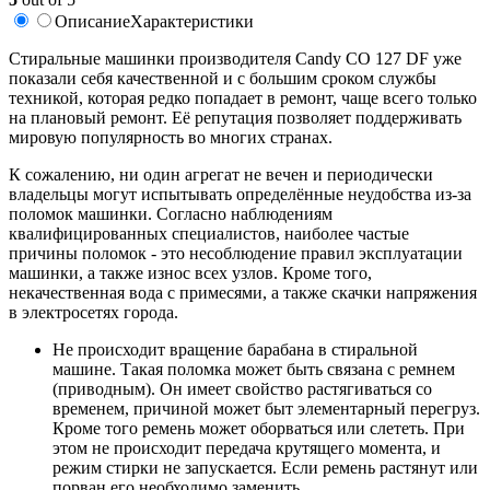
Описание
Характеристики
Стиральные машинки производителя Candy CO 127 DF уже
показали себя качественной и с большим сроком службы
техникой, которая редко попадает в ремонт, чаще всего только
на плановый ремонт. Её репутация позволяет поддерживать
мировую популярность во многих странах.
К сожалению, ни один агрегат не вечен и периодически
владельцы могут испытывать определённые неудобства из-за
поломок машинки. Согласно наблюдениям
квалифицированных специалистов, наиболее частые
причины поломок - это несоблюдение правил эксплуатации
машинки, а также износ всех узлов. Кроме того,
некачественная вода с примесями, а также скачки напряжения
в электросетях города.
Не происходит вращение барабана в стиральной
машине. Такая поломка может быть связана с ремнем
(приводным). Он имеет свойство растягиваться со
временем, причиной может быт элементарный перегруз.
Кроме того ремень может оборваться или слететь. При
этом не происходит передача крутящего момента, и
режим стирки не запускается. Если ремень растянут или
порван его необходимо заменить.