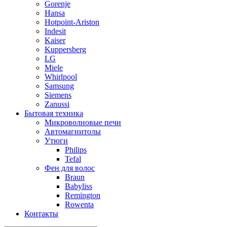
Gorenje
Hansa
Hotpoint-Ariston
Indesit
Kaiser
Kuppersberg
LG
Miele
Whirlpool
Samsung
Siemens
Zanussi
Бытовая техника
Микроволновые печи
Автомагнитолы
Утюги
Philips
Tefal
Фен для волос
Braun
Babyliss
Remington
Rowenta
Контакты