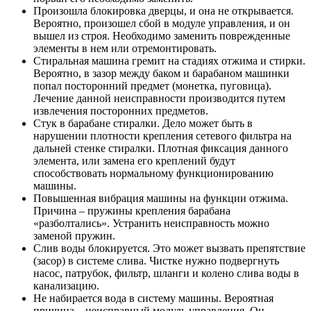
Произошла блокировка дверцы, и она не открывается.
Вероятно, произошел сбой в модуле управления, и он
вышел из строя. Необходимо заменить поврежденные
элементы в нем или отремонтировать.
Стиральная машина гремит на стадиях отжима и стирки.
Вероятно, в зазор между баком и барабаном машинки
попал посторонний предмет (монетка, пуговица).
Лечение данной неисправности производится путем
извлечения посторонних предметов.
Стук в барабане стиралки. Дело может быть в
нарушении плотности крепления сетевого фильтра на
дальней стенке стиралки. Плотная фиксация данного
элемента, или замена его креплений будут
способствовать нормальному функционированию
машины.
Повышенная вибрация машины на функции отжима.
Причина – пружины крепления барабана
«разболтались». Устранить неисправность можно
заменой пружин.
Слив воды блокируется. Это может вызвать препятствие
(засор) в системе слива. Чистке нужно подвергнуть
насос, патрубок, фильтр, шланги и колено слива воды в
канализацию.
Не набирается вода в систему машины. Вероятная
причина – неисправный модуль управления. Он